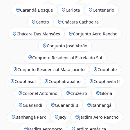
Carandá Bosque
Carlota
Centenário
Centro
Chácara Cachoeira
Chácara Das Mansões
Conjunto Aero Rancho
Conjunto José Abrão
Conjunto Residencial Estrela do Sul
Conjunto Residencial Mata Jacinto
Coophafe
Coophasul
Coophatrabalho
Coophavila II
Coronel Antonino
Cruzeiro
Glória
Guanandi
Guanandi II
Itanhangá
Itanhangá Park
Jacy
Jardim Aero Rancho
Jardim Aeroporto
Jardim América