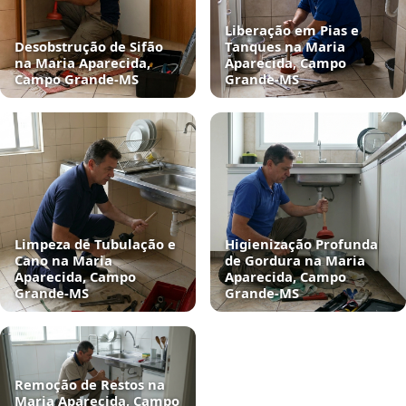
Liberação em Pias e
Desobstrução de Sifão
Tanques na Maria
na Maria Aparecida,
Aparecida, Campo
Campo Grande‑MS
Grande‑MS
Limpeza de Tubulação e
Higienização Profunda
Cano na Maria
de Gordura na Maria
Aparecida, Campo
Aparecida, Campo
Grande‑MS
Grande‑MS
Remoção de Restos na
Maria Aparecida, Campo