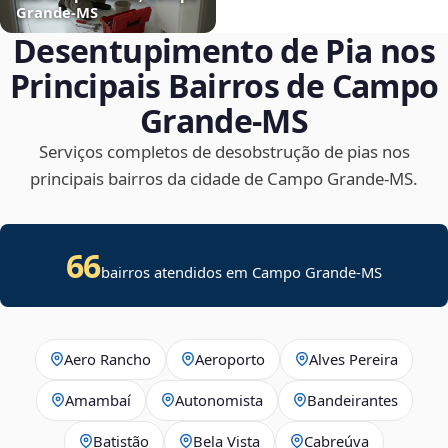
Grande‑MS
Desentupimento de Pia nos
Principais Bairros de Campo
Grande‑MS
Serviços completos de desobstrução de pias nos
principais bairros da cidade de Campo Grande‑MS.
66
bairros atendidos em Campo Grande-MS
Aero Rancho
Aeroporto
Alves Pereira
Amambaí
Autonomista
Bandeirantes
Batistão
Bela Vista
Cabreúva