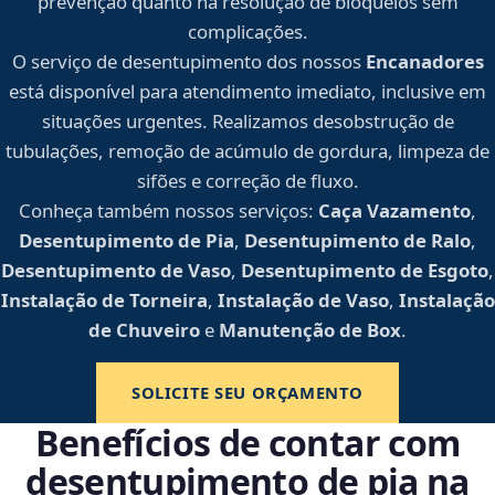
prevenção quanto na resolução de bloqueios sem
complicações.
O serviço de desentupimento dos nossos
Encanadores
está disponível para atendimento imediato, inclusive em
situações urgentes. Realizamos desobstrução de
tubulações, remoção de acúmulo de gordura, limpeza de
sifões e correção de fluxo.
Conheça também nossos serviços:
Caça Vazamento
,
Desentupimento de Pia
,
Desentupimento de Ralo
,
Desentupimento de Vaso
,
Desentupimento de Esgoto
,
Instalação de Torneira
,
Instalação de Vaso
,
Instalação
de Chuveiro
e
Manutenção de Box
.
SOLICITE SEU ORÇAMENTO
Benefícios de contar com
desentupimento de pia na