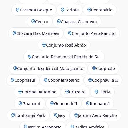
Carandá Bosque
Carlota
Centenário
Centro
Chácara Cachoeira
Chácara Das Mansões
Conjunto Aero Rancho
Conjunto José Abrão
Conjunto Residencial Estrela do Sul
Conjunto Residencial Mata Jacinto
Coophafe
Coophasul
Coophatrabalho
Coophavila II
Coronel Antonino
Cruzeiro
Glória
Guanandi
Guanandi II
Itanhangá
Itanhangá Park
Jacy
Jardim Aero Rancho
Jardim Aeroporto
Jardim América