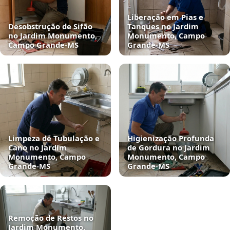
Liberação em Pias e
Desobstrução de Sifão
Tanques no Jardim
no Jardim Monumento,
Monumento, Campo
Campo Grande‑MS
Grande‑MS
Limpeza de Tubulação e
Higienização Profunda
Cano no Jardim
de Gordura no Jardim
Monumento, Campo
Monumento, Campo
Grande‑MS
Grande‑MS
Remoção de Restos no
Jardim Monumento,