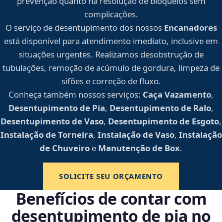
prevenção quanto na resolução de bloqueios sem
complicações.
O serviço de desentupimento dos nossos
Encanadores
está disponível para atendimento imediato, inclusive em
situações urgentes. Realizamos desobstrução de
tubulações, remoção de acúmulo de gordura, limpeza de
sifões e correção de fluxo.
Conheça também nossos serviços:
Caça Vazamento
,
Desentupimento de Pia
,
Desentupimento de Ralo
,
Desentupimento de Vaso
,
Desentupimento de Esgoto
,
Instalação de Torneira
,
Instalação de Vaso
,
Instalação
de Chuveiro
e
Manutenção de Box
.
SOLICITE SEU ORÇAMENTO
Benefícios de contar com
desentupimento de pia no