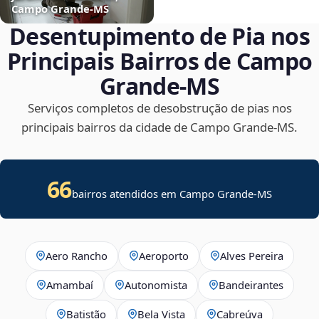
Campo Grande‑MS
Desentupimento de Pia nos
Principais Bairros de Campo
Grande‑MS
Serviços completos de desobstrução de pias nos
principais bairros da cidade de Campo Grande‑MS.
66
bairros atendidos em Campo Grande-MS
Aero Rancho
Aeroporto
Alves Pereira
Amambaí
Autonomista
Bandeirantes
Batistão
Bela Vista
Cabreúva