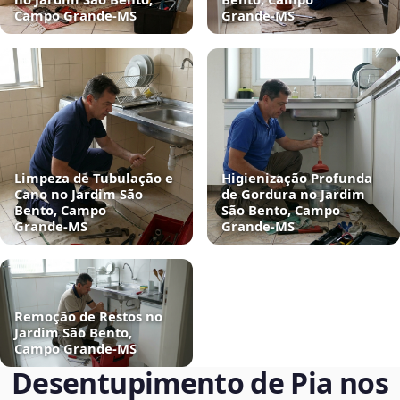
Campo Grande‑MS
Grande‑MS
Limpeza de Tubulação e
Higienização Profunda
Cano no Jardim São
de Gordura no Jardim
Bento, Campo
São Bento, Campo
Grande‑MS
Grande‑MS
Remoção de Restos no
Jardim São Bento,
Campo Grande‑MS
Desentupimento de Pia nos