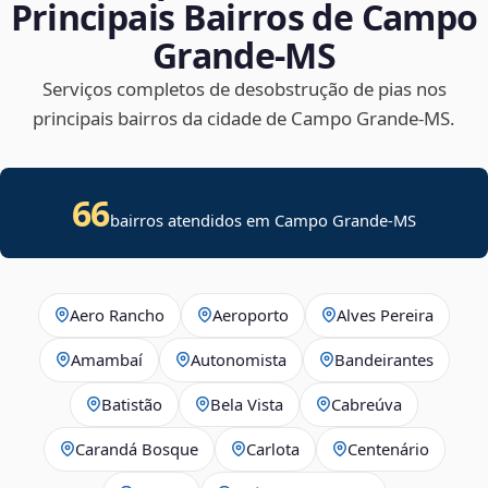
Principais Bairros de Campo
Grande‑MS
Serviços completos de desobstrução de pias nos
principais bairros da cidade de Campo Grande‑MS.
66
bairros atendidos em Campo Grande-MS
Aero Rancho
Aeroporto
Alves Pereira
Amambaí
Autonomista
Bandeirantes
Batistão
Bela Vista
Cabreúva
Carandá Bosque
Carlota
Centenário