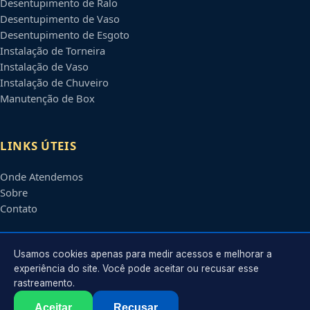
Desentupimento de Ralo
Desentupimento de Vaso
Desentupimento de Esgoto
Instalação de Torneira
Instalação de Vaso
Instalação de Chuveiro
Manutenção de Box
LINKS ÚTEIS
Onde Atendemos
Sobre
Contato
CONTATO
Usamos cookies apenas para medir acessos e melhorar a
experiência do site. Você pode aceitar ou recusar esse
rastreamento.
Atendimento em
Campo Grande
-
MS
e regiões parceiras
contato@encanadoremcampogrande.com.br
Aceitar
Recusar