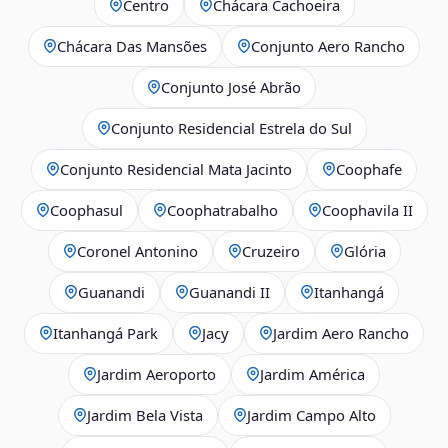
Centro
Chácara Cachoeira
Chácara Das Mansões
Conjunto Aero Rancho
Conjunto José Abrão
Conjunto Residencial Estrela do Sul
Conjunto Residencial Mata Jacinto
Coophafe
Coophasul
Coophatrabalho
Coophavila II
Coronel Antonino
Cruzeiro
Glória
Guanandi
Guanandi II
Itanhangá
Itanhangá Park
Jacy
Jardim Aero Rancho
Jardim Aeroporto
Jardim América
Jardim Bela Vista
Jardim Campo Alto