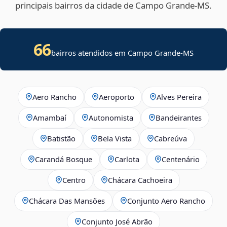
principais bairros da cidade de Campo Grande‑MS.
66
bairros atendidos em Campo Grande-MS
Aero Rancho
Aeroporto
Alves Pereira
Amambaí
Autonomista
Bandeirantes
Batistão
Bela Vista
Cabreúva
Carandá Bosque
Carlota
Centenário
Centro
Chácara Cachoeira
Chácara Das Mansões
Conjunto Aero Rancho
Conjunto José Abrão