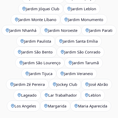
Jardim Jóquei Club
Jardim Leblon
Jardim Monte Líbano
Jardim Monumento
Jardim Nhanhá
Jardim Noroeste
Jardim Parati
Jardim Paulista
Jardim Santa Emília
Jardim São Bento
Jardim São Conrado
Jardim São Lourenço
Jardim Tarumã
Jardim Tijuca
Jardim Veraneio
Jardim Zé Pereira
Jockey Club
José Abrão
Lageado
Lar Trabalhador
Leblon
Los Angeles
Margarida
Maria Aparecida