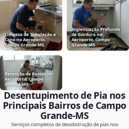
Higienização Profunda
Limpeza de Tubulação e
de Gordura no
Cano no Aeroporto,
Aeroporto, Campo
Campo Grande‑MS
Grande‑MS
Remoção de Restos no
Aeroporto, Campo
Grande‑MS
Desentupimento de Pia nos
Principais Bairros de Campo
Grande‑MS
Serviços completos de desobstrução de pias nos