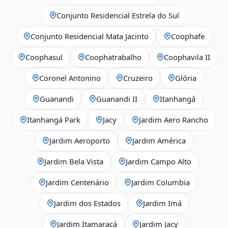
Conjunto Residencial Estrela do Sul
Conjunto Residencial Mata Jacinto
Coophafe
Coophasul
Coophatrabalho
Coophavila II
Coronel Antonino
Cruzeiro
Glória
Guanandi
Guanandi II
Itanhangá
Itanhangá Park
Jacy
Jardim Aero Rancho
Jardim Aeroporto
Jardim América
Jardim Bela Vista
Jardim Campo Alto
Jardim Centenário
Jardim Columbia
Jardim dos Estados
Jardim Imá
Jardim Itamaracá
Jardim Jacy