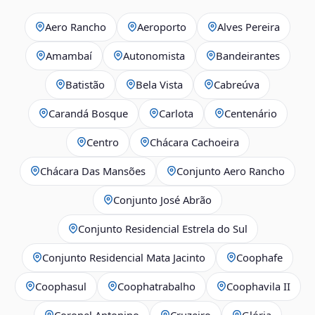
Aero Rancho
Aeroporto
Alves Pereira
Amambaí
Autonomista
Bandeirantes
Batistão
Bela Vista
Cabreúva
Carandá Bosque
Carlota
Centenário
Centro
Chácara Cachoeira
Chácara Das Mansões
Conjunto Aero Rancho
Conjunto José Abrão
Conjunto Residencial Estrela do Sul
Conjunto Residencial Mata Jacinto
Coophafe
Coophasul
Coophatrabalho
Coophavila II
Coronel Antonino
Cruzeiro
Glória