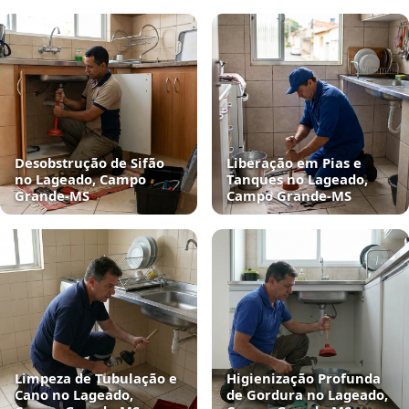
Desobstrução de Sifão
Liberação em Pias e
no Lageado, Campo
Tanques no Lageado,
Grande‑MS
Campo Grande‑MS
Limpeza de Tubulação e
Higienização Profunda
Cano no Lageado,
de Gordura no Lageado,