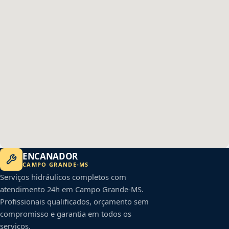
ENCANADOR
CAMPO GRANDE
-
MS
Serviços hidráulicos completos com
atendimento 24h em
Campo Grande
-
MS
.
Profissionais qualificados, orçamento sem
compromisso e garantia em todos os
serviços.