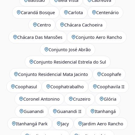
Carandá Bosque
Carlota
Centenário
Centro
Chácara Cachoeira
Chácara Das Mansões
Conjunto Aero Rancho
Conjunto José Abrão
Conjunto Residencial Estrela do Sul
Conjunto Residencial Mata Jacinto
Coophafe
Coophasul
Coophatrabalho
Coophavila II
Coronel Antonino
Cruzeiro
Glória
Guanandi
Guanandi II
Itanhangá
Itanhangá Park
Jacy
Jardim Aero Rancho