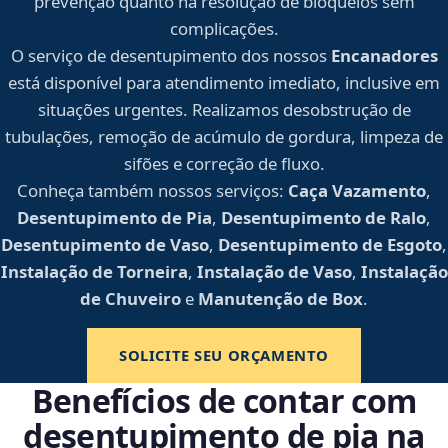
prevenção quanto na resolução de bloqueios sem
complicações.
O serviço de desentupimento dos nossos
Encanadores
está disponível para atendimento imediato, inclusive em
situações urgentes. Realizamos desobstrução de
tubulações, remoção de acúmulo de gordura, limpeza de
sifões e correção de fluxo.
Conheça também nossos serviços:
Caça Vazamento
,
Desentupimento de Pia
,
Desentupimento de Ralo
,
Desentupimento de Vaso
,
Desentupimento de Esgoto
,
Instalação de Torneira
,
Instalação de Vaso
,
Instalação
de Chuveiro
e
Manutenção de Box
.
SOLICITE SEU ORÇAMENTO
Benefícios de contar com
desentupimento de pia na