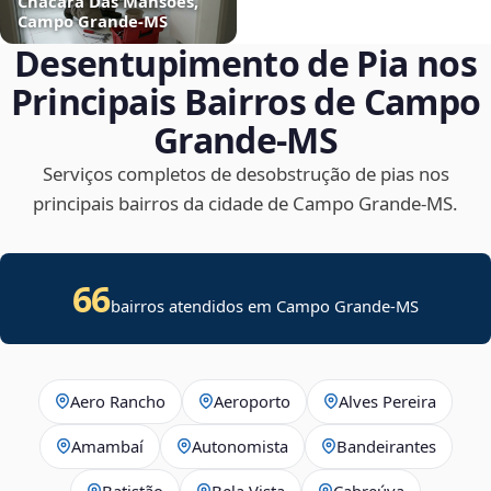
Chácara Das Mansões,
Campo Grande‑MS
Desentupimento de Pia nos
Principais Bairros de Campo
Grande‑MS
Serviços completos de desobstrução de pias nos
principais bairros da cidade de Campo Grande‑MS.
66
bairros atendidos em Campo Grande-MS
Aero Rancho
Aeroporto
Alves Pereira
Amambaí
Autonomista
Bandeirantes
Batistão
Bela Vista
Cabreúva