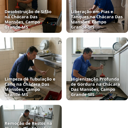
Desobstrução de Sifão
Liberação em Pias e
na Chácara Das
Tanques na Chácara Das
Mansões, Campo
Mansões, Campo
Grande‑MS
Grande‑MS
Limpeza de Tubulação e
Higienização Profunda
Cano na Chácara Das
de Gordura na Chácara
Mansões, Campo
Das Mansões, Campo
Grande‑MS
Grande‑MS
Remoção de Restos na