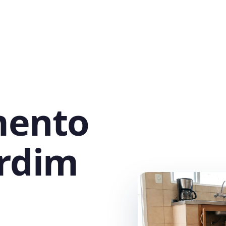
mento
ardim
,