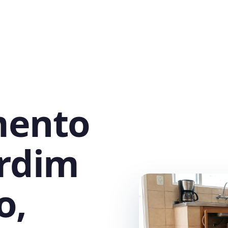
mento
ardim
o,