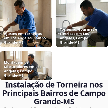
Torneiras Gourmet e
Ajustes em Torneiras
Elétricas em Los
em Los Angeles, Campo
Angeles, Campo
Grande‑MS
Grande‑MS
Montagem de
Misturadores em Los
Angeles, Campo
Grande‑MS
Instalação de Torneira nos
Principais Bairros de Campo
Grande‑MS