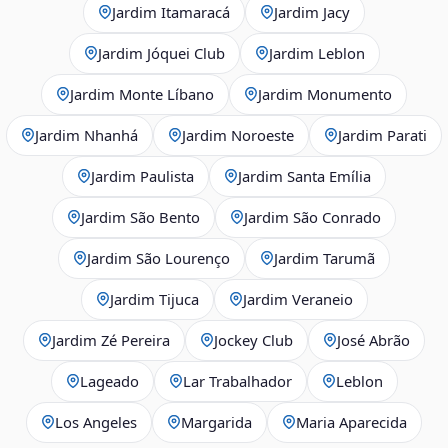
Jardim Itamaracá
Jardim Jacy
Jardim Jóquei Club
Jardim Leblon
Jardim Monte Líbano
Jardim Monumento
Jardim Nhanhá
Jardim Noroeste
Jardim Parati
Jardim Paulista
Jardim Santa Emília
Jardim São Bento
Jardim São Conrado
Jardim São Lourenço
Jardim Tarumã
Jardim Tijuca
Jardim Veraneio
Jardim Zé Pereira
Jockey Club
José Abrão
Lageado
Lar Trabalhador
Leblon
Los Angeles
Margarida
Maria Aparecida