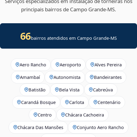
Serviços especializados em instalação de torneiras nos
principais bairros de Campo Grande‑MS.
66
bairros atendidos em Campo Grande-MS
Aero Rancho
Aeroporto
Alves Pereira
Amambaí
Autonomista
Bandeirantes
Batistão
Bela Vista
Cabreúva
Carandá Bosque
Carlota
Centenário
Centro
Chácara Cachoeira
Chácara Das Mansões
Conjunto Aero Rancho