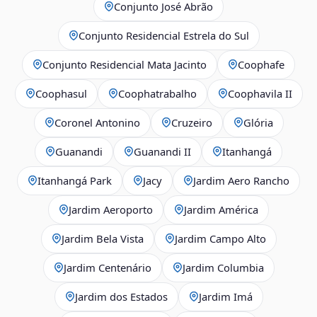
Conjunto José Abrão
Conjunto Residencial Estrela do Sul
Conjunto Residencial Mata Jacinto
Coophafe
Coophasul
Coophatrabalho
Coophavila II
Coronel Antonino
Cruzeiro
Glória
Guanandi
Guanandi II
Itanhangá
Itanhangá Park
Jacy
Jardim Aero Rancho
Jardim Aeroporto
Jardim América
Jardim Bela Vista
Jardim Campo Alto
Jardim Centenário
Jardim Columbia
Jardim dos Estados
Jardim Imá