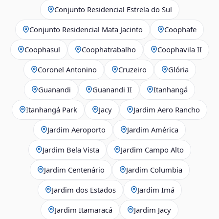
Conjunto Residencial Estrela do Sul
Conjunto Residencial Mata Jacinto
Coophafe
Coophasul
Coophatrabalho
Coophavila II
Coronel Antonino
Cruzeiro
Glória
Guanandi
Guanandi II
Itanhangá
Itanhangá Park
Jacy
Jardim Aero Rancho
Jardim Aeroporto
Jardim América
Jardim Bela Vista
Jardim Campo Alto
Jardim Centenário
Jardim Columbia
Jardim dos Estados
Jardim Imá
Jardim Itamaracá
Jardim Jacy