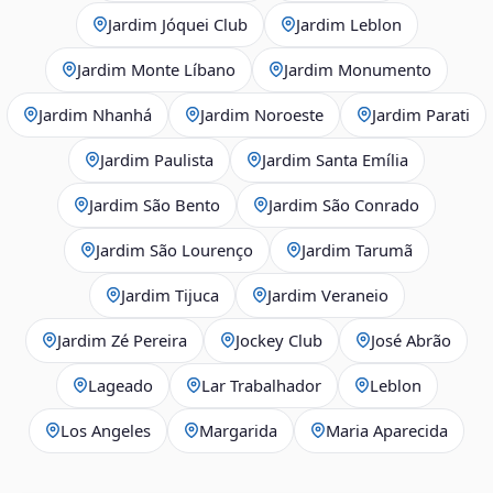
Jardim Jóquei Club
Jardim Leblon
Jardim Monte Líbano
Jardim Monumento
Jardim Nhanhá
Jardim Noroeste
Jardim Parati
Jardim Paulista
Jardim Santa Emília
Jardim São Bento
Jardim São Conrado
Jardim São Lourenço
Jardim Tarumã
Jardim Tijuca
Jardim Veraneio
Jardim Zé Pereira
Jockey Club
José Abrão
Lageado
Lar Trabalhador
Leblon
Los Angeles
Margarida
Maria Aparecida