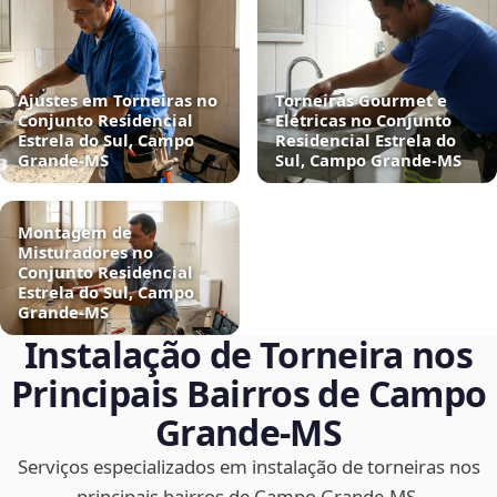
Ajustes em Torneiras no
Torneiras Gourmet e
Conjunto Residencial
Elétricas no Conjunto
Estrela do Sul, Campo
Residencial Estrela do
Grande‑MS
Sul, Campo Grande‑MS
Montagem de
Misturadores no
Conjunto Residencial
Estrela do Sul, Campo
Grande‑MS
Instalação de Torneira nos
Principais Bairros de Campo
Grande‑MS
Serviços especializados em instalação de torneiras nos
principais bairros de Campo Grande‑MS.