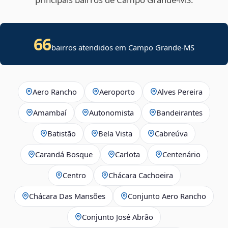
66
bairros atendidos em Campo Grande-MS
Aero Rancho
Aeroporto
Alves Pereira
Amambaí
Autonomista
Bandeirantes
Batistão
Bela Vista
Cabreúva
Carandá Bosque
Carlota
Centenário
Centro
Chácara Cachoeira
Chácara Das Mansões
Conjunto Aero Rancho
Conjunto José Abrão