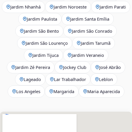
Jardim Nhanhá
Jardim Noroeste
Jardim Parati
Jardim Paulista
Jardim Santa Emília
Jardim São Bento
Jardim São Conrado
Jardim São Lourenço
Jardim Tarumã
Jardim Tijuca
Jardim Veraneio
Jardim Zé Pereira
Jockey Club
José Abrão
Lageado
Lar Trabalhador
Leblon
Los Angeles
Margarida
Maria Aparecida