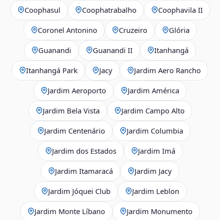
Coophasul
Coophatrabalho
Coophavila II
Coronel Antonino
Cruzeiro
Glória
Guanandi
Guanandi II
Itanhangá
Itanhangá Park
Jacy
Jardim Aero Rancho
Jardim Aeroporto
Jardim América
Jardim Bela Vista
Jardim Campo Alto
Jardim Centenário
Jardim Columbia
Jardim dos Estados
Jardim Imá
Jardim Itamaracá
Jardim Jacy
Jardim Jóquei Club
Jardim Leblon
Jardim Monte Líbano
Jardim Monumento