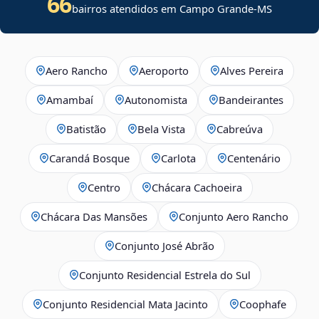
66
bairros atendidos em Campo Grande-MS
Aero Rancho
Aeroporto
Alves Pereira
Amambaí
Autonomista
Bandeirantes
Batistão
Bela Vista
Cabreúva
Carandá Bosque
Carlota
Centenário
Centro
Chácara Cachoeira
Chácara Das Mansões
Conjunto Aero Rancho
Conjunto José Abrão
Conjunto Residencial Estrela do Sul
Conjunto Residencial Mata Jacinto
Coophafe