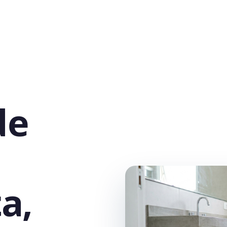
de
a,