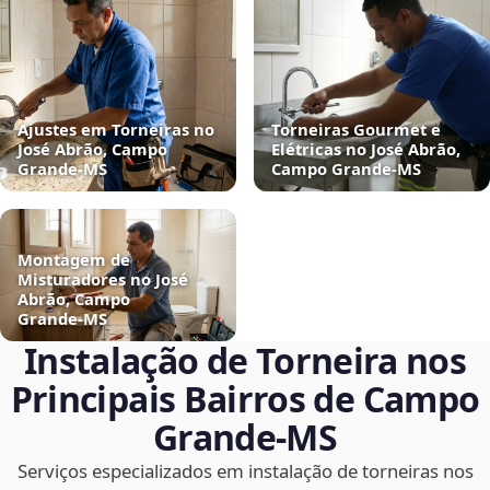
Ajustes em Torneiras no
Torneiras Gourmet e
José Abrão, Campo
Elétricas no José Abrão,
Grande‑MS
Campo Grande‑MS
Montagem de
Misturadores no José
Abrão, Campo
Grande‑MS
Instalação de Torneira nos
Principais Bairros de Campo
Grande‑MS
Serviços especializados em instalação de torneiras nos