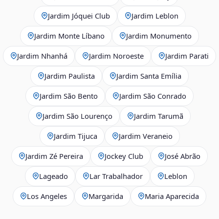
Jardim Jóquei Club
Jardim Leblon
Jardim Monte Líbano
Jardim Monumento
Jardim Nhanhá
Jardim Noroeste
Jardim Parati
Jardim Paulista
Jardim Santa Emília
Jardim São Bento
Jardim São Conrado
Jardim São Lourenço
Jardim Tarumã
Jardim Tijuca
Jardim Veraneio
Jardim Zé Pereira
Jockey Club
José Abrão
Lageado
Lar Trabalhador
Leblon
Los Angeles
Margarida
Maria Aparecida