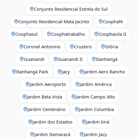
Conjunto Residencial Estrela do Sul
Conjunto Residencial Mata Jacinto
Coophafe
Coophasul
Coophatrabalho
Coophavila II
Coronel Antonino
Cruzeiro
Glória
Guanandi
Guanandi II
Itanhangá
Itanhangá Park
Jacy
Jardim Aero Rancho
Jardim Aeroporto
Jardim América
Jardim Bela Vista
Jardim Campo Alto
Jardim Centenário
Jardim Columbia
Jardim dos Estados
Jardim Imá
Jardim Itamaracá
Jardim Jacy