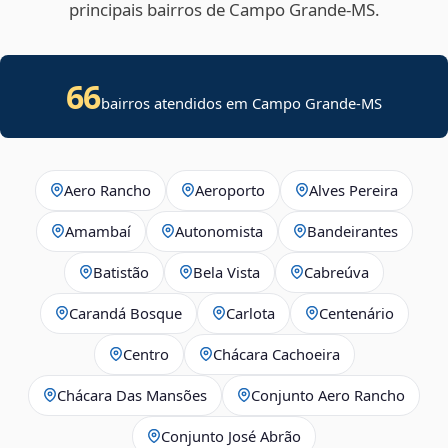
principais bairros de Campo Grande‑MS.
66
bairros atendidos em Campo Grande-MS
Aero Rancho
Aeroporto
Alves Pereira
Amambaí
Autonomista
Bandeirantes
Batistão
Bela Vista
Cabreúva
Carandá Bosque
Carlota
Centenário
Centro
Chácara Cachoeira
Chácara Das Mansões
Conjunto Aero Rancho
Conjunto José Abrão