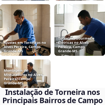
Torneiras Gourmet e
Ajustes em Torneiras no
Elétricas no Alves
Alves Pereira, Campo
Pereira, Campo
Grande‑MS
Grande‑MS
Montagem de
Misturadores no Alves
Pereira, Campo
Grande‑MS
Instalação de Torneira nos
Principais Bairros de Campo