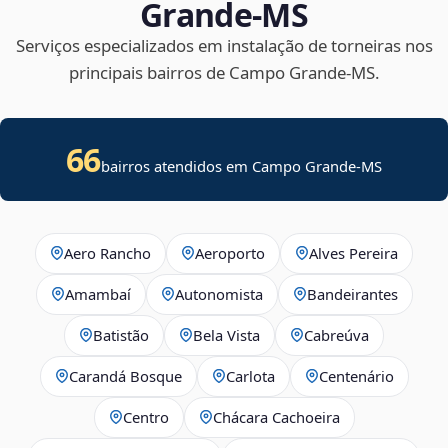
Grande‑MS
Serviços especializados em instalação de torneiras nos
principais bairros de Campo Grande‑MS.
66
bairros atendidos em Campo Grande-MS
Aero Rancho
Aeroporto
Alves Pereira
Amambaí
Autonomista
Bandeirantes
Batistão
Bela Vista
Cabreúva
Carandá Bosque
Carlota
Centenário
Centro
Chácara Cachoeira