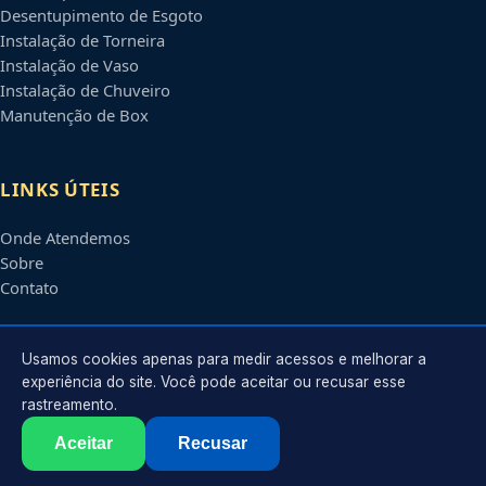
Desentupimento de Esgoto
Instalação de Torneira
Instalação de Vaso
Instalação de Chuveiro
Manutenção de Box
LINKS ÚTEIS
Onde Atendemos
Sobre
Contato
CONTATO
Usamos cookies apenas para medir acessos e melhorar a
experiência do site. Você pode aceitar ou recusar esse
rastreamento.
Atendimento em
Campo Grande
-
MS
e regiões parceiras
contato@encanadoremcampogrande.com.br
Aceitar
Recusar
©
2026
Encanador em
Campo Grande
-
MS
. Todos os direitos reservados.
Política de Privacidade
·
Termos de Uso
·
Sitemap