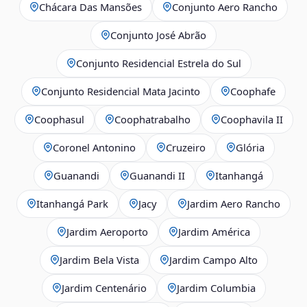
Chácara Das Mansões
Conjunto Aero Rancho
Conjunto José Abrão
Conjunto Residencial Estrela do Sul
Conjunto Residencial Mata Jacinto
Coophafe
Coophasul
Coophatrabalho
Coophavila II
Coronel Antonino
Cruzeiro
Glória
Guanandi
Guanandi II
Itanhangá
Itanhangá Park
Jacy
Jardim Aero Rancho
Jardim Aeroporto
Jardim América
Jardim Bela Vista
Jardim Campo Alto
Jardim Centenário
Jardim Columbia