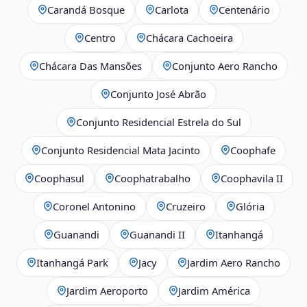
Carandá Bosque
Carlota
Centenário
Centro
Chácara Cachoeira
Chácara Das Mansões
Conjunto Aero Rancho
Conjunto José Abrão
Conjunto Residencial Estrela do Sul
Conjunto Residencial Mata Jacinto
Coophafe
Coophasul
Coophatrabalho
Coophavila II
Coronel Antonino
Cruzeiro
Glória
Guanandi
Guanandi II
Itanhangá
Itanhangá Park
Jacy
Jardim Aero Rancho
Jardim Aeroporto
Jardim América