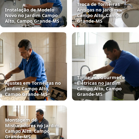
Troca de Torneiras
Instalação de Modelo
Antigas no Jardim
Novo no Jardim Campo
Campo Alto, Campo
Alto, Campo Grande‑MS
Grande‑MS
Torneiras Gourmet e
Ajustes em Torneiras no
Elétricas no Jardim
Jardim Campo Alto,
Campo Alto, Campo
Campo Grande‑MS
Grande‑MS
Montagem de
Misturadores no Jardim
Campo Alto, Campo
Grande‑MS