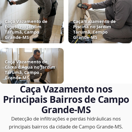
Caça Vazamento de
Caça Vazamento de
Esgoto no Jardim
Piscina no Jardim
Tarumã, Campo
Tarumã, Campo
Grande‑MS
Grande‑MS
Caça Vazamento de
Caixa d'Água no Jardim
Tarumã, Campo
Grande‑MS
Caça Vazamento nos
Principais Bairros de Campo
Grande‑MS
Detecção de infiltrações e perdas hidráulicas nos
principais bairros da cidade de Campo Grande‑MS.