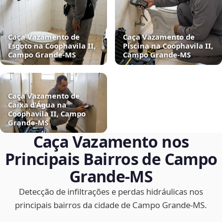
Caça Vazamento de
Caça Vazamento de
Esgoto na Coophavila II,
Piscina na Coophavila II,
Campo Grande‑MS
Campo Grande‑MS
Caça Vazamento de
Caixa d'Água na
Coophavila II, Campo
Grande‑MS
Caça Vazamento nos
Principais Bairros de Campo
Grande‑MS
Detecção de infiltrações e perdas hidráulicas nos
principais bairros da cidade de Campo Grande‑MS.