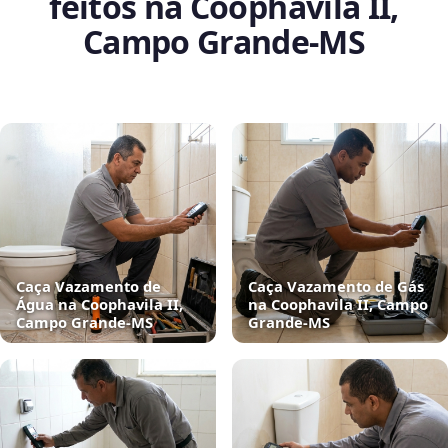
feitos na Coophavila II,
Campo Grande‑MS
Caça Vazamento de
Caça Vazamento de Gás
Água na Coophavila II,
na Coophavila II, Campo
Campo Grande‑MS
Grande‑MS