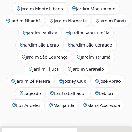
Jardim Monte Líbano
Jardim Monumento
Jardim Nhanhá
Jardim Noroeste
Jardim Parati
Jardim Paulista
Jardim Santa Emília
Jardim São Bento
Jardim São Conrado
Jardim São Lourenço
Jardim Tarumã
Jardim Tijuca
Jardim Veraneio
Jardim Zé Pereira
Jockey Club
José Abrão
Lageado
Lar Trabalhador
Leblon
Los Angeles
Margarida
Maria Aparecida