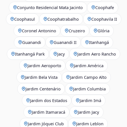
Conjunto Residencial Mata Jacinto
Coophafe
Coophasul
Coophatrabalho
Coophavila II
Coronel Antonino
Cruzeiro
Glória
Guanandi
Guanandi II
Itanhangá
Itanhangá Park
Jacy
Jardim Aero Rancho
Jardim Aeroporto
Jardim América
Jardim Bela Vista
Jardim Campo Alto
Jardim Centenário
Jardim Columbia
Jardim dos Estados
Jardim Imá
Jardim Itamaracá
Jardim Jacy
Jardim Jóquei Club
Jardim Leblon