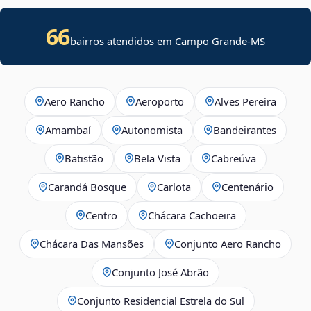
66
bairros atendidos em Campo Grande-MS
Aero Rancho
Aeroporto
Alves Pereira
Amambaí
Autonomista
Bandeirantes
Batistão
Bela Vista
Cabreúva
Carandá Bosque
Carlota
Centenário
Centro
Chácara Cachoeira
Chácara Das Mansões
Conjunto Aero Rancho
Conjunto José Abrão
Conjunto Residencial Estrela do Sul