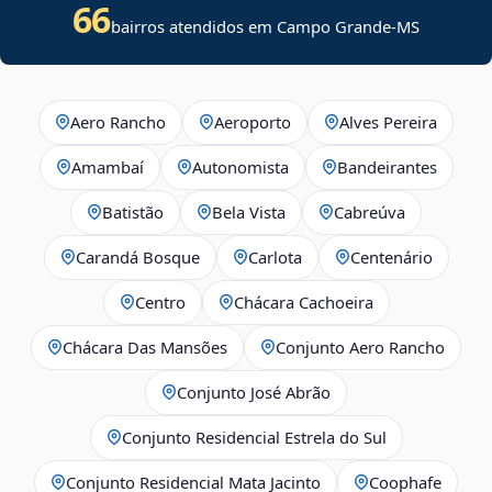
66
bairros atendidos em Campo Grande-MS
Aero Rancho
Aeroporto
Alves Pereira
Amambaí
Autonomista
Bandeirantes
Batistão
Bela Vista
Cabreúva
Carandá Bosque
Carlota
Centenário
Centro
Chácara Cachoeira
Chácara Das Mansões
Conjunto Aero Rancho
Conjunto José Abrão
Conjunto Residencial Estrela do Sul
Conjunto Residencial Mata Jacinto
Coophafe