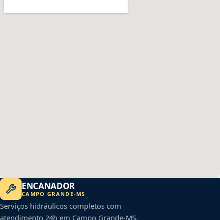
ENCANADOR
CAMPO GRANDE
-
MS
Serviços hidráulicos completos com
atendimento 24h em
Campo Grande
-
MS
.