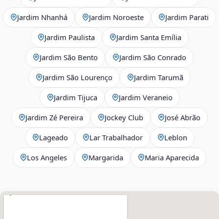
Jardim Nhanhá
Jardim Noroeste
Jardim Parati
Jardim Paulista
Jardim Santa Emília
Jardim São Bento
Jardim São Conrado
Jardim São Lourenço
Jardim Tarumã
Jardim Tijuca
Jardim Veraneio
Jardim Zé Pereira
Jockey Club
José Abrão
Lageado
Lar Trabalhador
Leblon
Los Angeles
Margarida
Maria Aparecida