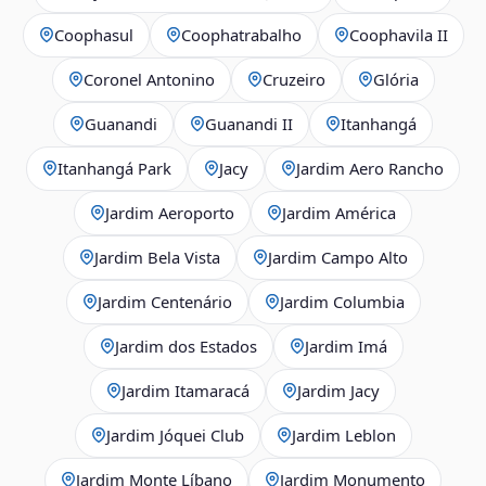
Coophasul
Coophatrabalho
Coophavila II
Coronel Antonino
Cruzeiro
Glória
Guanandi
Guanandi II
Itanhangá
Itanhangá Park
Jacy
Jardim Aero Rancho
Jardim Aeroporto
Jardim América
Jardim Bela Vista
Jardim Campo Alto
Jardim Centenário
Jardim Columbia
Jardim dos Estados
Jardim Imá
Jardim Itamaracá
Jardim Jacy
Jardim Jóquei Club
Jardim Leblon
Jardim Monte Líbano
Jardim Monumento