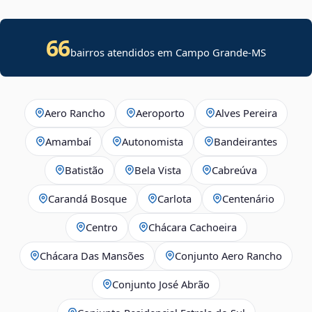
66
bairros atendidos em Campo Grande-MS
Aero Rancho
Aeroporto
Alves Pereira
Amambaí
Autonomista
Bandeirantes
Batistão
Bela Vista
Cabreúva
Carandá Bosque
Carlota
Centenário
Centro
Chácara Cachoeira
Chácara Das Mansões
Conjunto Aero Rancho
Conjunto José Abrão