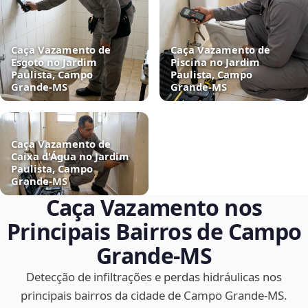
Caça Vazamento de
Caça Vazamento de
Esgoto no Jardim
Piscina no Jardim
Paulista, Campo
Paulista, Campo
Grande‑MS
Grande‑MS
Caça Vazamento de
Caixa d'Água no Jardim
Paulista, Campo
Grande‑MS
Caça Vazamento nos
Principais Bairros de Campo
Grande‑MS
Detecção de infiltrações e perdas hidráulicas nos
principais bairros da cidade de Campo Grande‑MS.