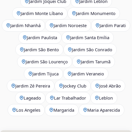
Jardim Jóquei Club
Jardim Leblon
Jardim Monte Líbano
Jardim Monumento
Jardim Nhanhá
Jardim Noroeste
Jardim Parati
Jardim Paulista
Jardim Santa Emília
Jardim São Bento
Jardim São Conrado
Jardim São Lourenço
Jardim Tarumã
Jardim Tijuca
Jardim Veraneio
Jardim Zé Pereira
Jockey Club
José Abrão
Lageado
Lar Trabalhador
Leblon
Los Angeles
Margarida
Maria Aparecida