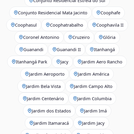
Conjunto Residencial Estrela do Sul
Conjunto Residencial Mata Jacinto
Coophafe
Coophasul
Coophatrabalho
Coophavila II
Coronel Antonino
Cruzeiro
Glória
Guanandi
Guanandi II
Itanhangá
Itanhangá Park
Jacy
Jardim Aero Rancho
Jardim Aeroporto
Jardim América
Jardim Bela Vista
Jardim Campo Alto
Jardim Centenário
Jardim Columbia
Jardim dos Estados
Jardim Imá
Jardim Itamaracá
Jardim Jacy