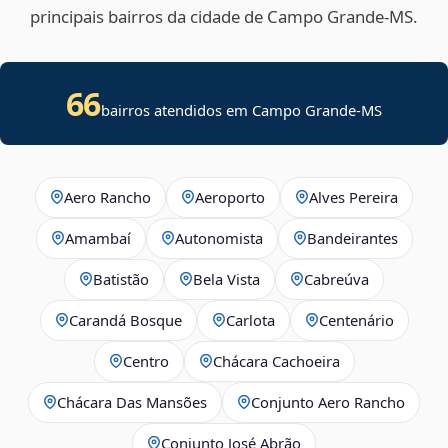
principais bairros da cidade de Campo Grande‑MS.
66
bairros atendidos em Campo Grande-MS
Aero Rancho
Aeroporto
Alves Pereira
Amambaí
Autonomista
Bandeirantes
Batistão
Bela Vista
Cabreúva
Carandá Bosque
Carlota
Centenário
Centro
Chácara Cachoeira
Chácara Das Mansões
Conjunto Aero Rancho
Conjunto José Abrão