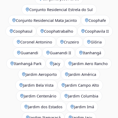
Conjunto Residencial Estrela do Sul
Conjunto Residencial Mata Jacinto
Coophafe
Coophasul
Coophatrabalho
Coophavila II
Coronel Antonino
Cruzeiro
Glória
Guanandi
Guanandi II
Itanhangá
Itanhangá Park
Jacy
Jardim Aero Rancho
Jardim Aeroporto
Jardim América
Jardim Bela Vista
Jardim Campo Alto
Jardim Centenário
Jardim Columbia
Jardim dos Estados
Jardim Imá
Jardim Itamaracá
Jardim Jacy