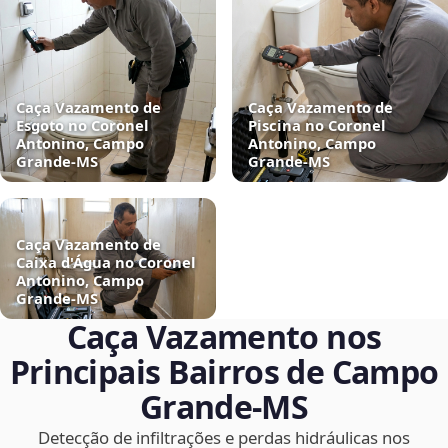
Caça Vazamento de
Caça Vazamento de
Esgoto no Coronel
Piscina no Coronel
Antonino, Campo
Antonino, Campo
Grande‑MS
Grande‑MS
Caça Vazamento de
Caixa d'Água no Coronel
Antonino, Campo
Grande‑MS
Caça Vazamento nos
Principais Bairros de Campo
Grande‑MS
Detecção de infiltrações e perdas hidráulicas nos