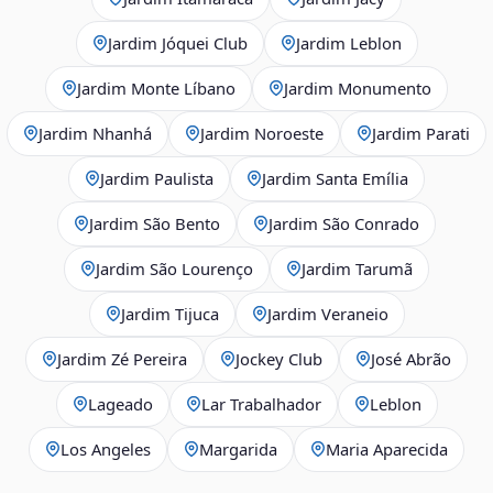
Jardim Jóquei Club
Jardim Leblon
Jardim Monte Líbano
Jardim Monumento
Jardim Nhanhá
Jardim Noroeste
Jardim Parati
Jardim Paulista
Jardim Santa Emília
Jardim São Bento
Jardim São Conrado
Jardim São Lourenço
Jardim Tarumã
Jardim Tijuca
Jardim Veraneio
Jardim Zé Pereira
Jockey Club
José Abrão
Lageado
Lar Trabalhador
Leblon
Los Angeles
Margarida
Maria Aparecida