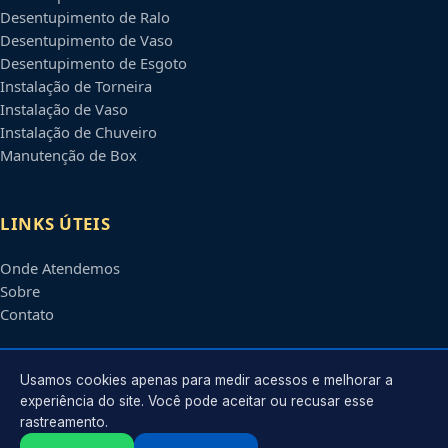
Desentupimento de Ralo
Desentupimento de Vaso
Desentupimento de Esgoto
Instalação de Torneira
Instalação de Vaso
Instalação de Chuveiro
Manutenção de Box
LINKS ÚTEIS
Onde Atendemos
Sobre
Contato
CONTATO
Usamos cookies apenas para medir acessos e melhorar a
experiência do site. Você pode aceitar ou recusar esse
rastreamento.
Atendimento em
Campo Grande
-
MS
e regiões parceiras