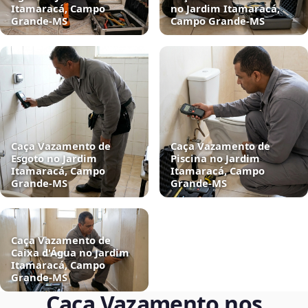
Itamaracá, Campo
no Jardim Itamaracá,
Grande‑MS
Campo Grande‑MS
Caça Vazamento de
Caça Vazamento de
Esgoto no Jardim
Piscina no Jardim
Itamaracá, Campo
Itamaracá, Campo
Grande‑MS
Grande‑MS
Caça Vazamento de
Caixa d'Água no Jardim
Itamaracá, Campo
Grande‑MS
Caça Vazamento nos