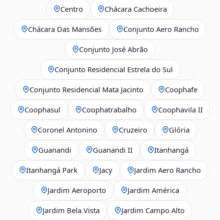
Centro
Chácara Cachoeira
Chácara Das Mansões
Conjunto Aero Rancho
Conjunto José Abrão
Conjunto Residencial Estrela do Sul
Conjunto Residencial Mata Jacinto
Coophafe
Coophasul
Coophatrabalho
Coophavila II
Coronel Antonino
Cruzeiro
Glória
Guanandi
Guanandi II
Itanhangá
Itanhangá Park
Jacy
Jardim Aero Rancho
Jardim Aeroporto
Jardim América
Jardim Bela Vista
Jardim Campo Alto