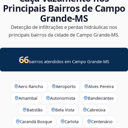
Principais Bairros de Campo
Grande‑MS
Detecção de infiltrações e perdas hidráulicas nos
principais bairros da cidade de Campo Grande‑MS.
66
bairros atendidos em Campo Grande-MS
Aero Rancho
Aeroporto
Alves Pereira
Amambaí
Autonomista
Bandeirantes
Batistão
Bela Vista
Cabreúva
Carandá Bosque
Carlota
Centenário