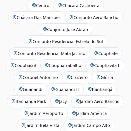
Centro
Chácara Cachoeira
Chácara Das Mansões
Conjunto Aero Rancho
Conjunto José Abrão
Conjunto Residencial Estrela do Sul
Conjunto Residencial Mata Jacinto
Coophafe
Coophasul
Coophatrabalho
Coophavila II
Coronel Antonino
Cruzeiro
Glória
Guanandi
Guanandi II
Itanhangá
Itanhangá Park
Jacy
Jardim Aero Rancho
Jardim Aeroporto
Jardim América
Jardim Bela Vista
Jardim Campo Alto