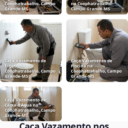
Coophatrabalho, Campo
na Coophatrabalho,
Grande‑MS
Campo Grande‑MS
Caça Vazamento de
Caça Vazamento de
Esgoto na
Piscina na
Coophatrabalho, Campo
Coophatrabalho, Campo
Grande‑MS
Grande‑MS
Caça Vazamento de
Caixa d'Água na
Coophatrabalho, Campo
Grande‑MS
Caça Vazamento nos