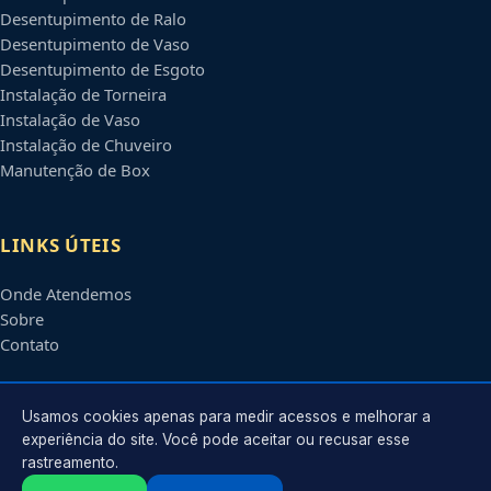
Desentupimento de Ralo
Desentupimento de Vaso
Desentupimento de Esgoto
Instalação de Torneira
Instalação de Vaso
Instalação de Chuveiro
Manutenção de Box
LINKS ÚTEIS
Onde Atendemos
Sobre
Contato
CONTATO
Usamos cookies apenas para medir acessos e melhorar a
experiência do site. Você pode aceitar ou recusar esse
rastreamento.
Atendimento em
Campo Grande
-
MS
e regiões parceiras