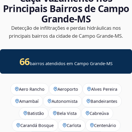
Principais Bairros de Campo
Grande‑MS
Detecção de infiltrações e perdas hidráulicas nos
principais bairros da cidade de Campo Grande‑MS.
66
bairros atendidos em Campo Grande-MS
Aero Rancho
Aeroporto
Alves Pereira
Amambaí
Autonomista
Bandeirantes
Batistão
Bela Vista
Cabreúva
Carandá Bosque
Carlota
Centenário