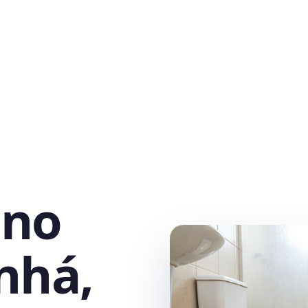
 no
nhá,