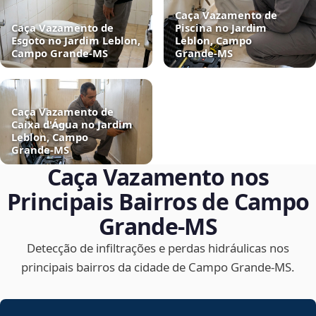
Caça Vazamento de
Caça Vazamento de
Piscina no Jardim
Esgoto no Jardim Leblon,
Leblon, Campo
Campo Grande‑MS
Grande‑MS
Caça Vazamento de
Caixa d'Água no Jardim
Leblon, Campo
Grande‑MS
Caça Vazamento nos
Principais Bairros de Campo
Grande‑MS
Detecção de infiltrações e perdas hidráulicas nos
principais bairros da cidade de Campo Grande‑MS.