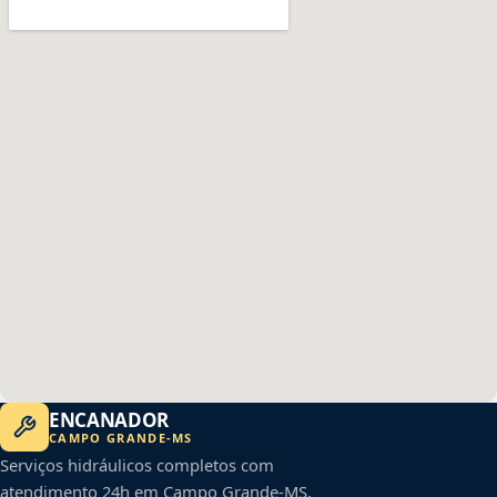
ENCANADOR
CAMPO GRANDE
-
MS
Serviços hidráulicos completos com
atendimento 24h em
Campo Grande
-
MS
.