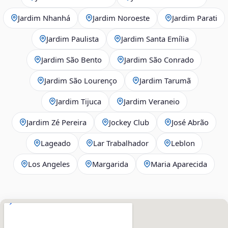
Jardim Nhanhá
Jardim Noroeste
Jardim Parati
Jardim Paulista
Jardim Santa Emília
Jardim São Bento
Jardim São Conrado
Jardim São Lourenço
Jardim Tarumã
Jardim Tijuca
Jardim Veraneio
Jardim Zé Pereira
Jockey Club
José Abrão
Lageado
Lar Trabalhador
Leblon
Los Angeles
Margarida
Maria Aparecida