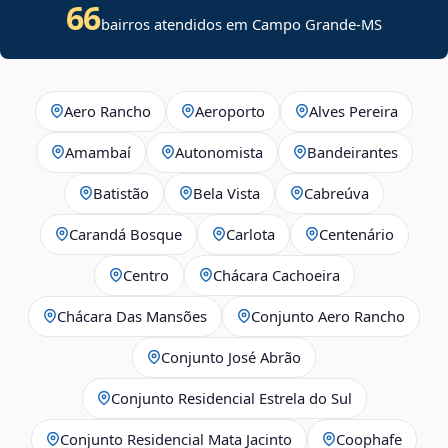
66
bairros atendidos em Campo Grande-MS
Aero Rancho
Aeroporto
Alves Pereira
Amambaí
Autonomista
Bandeirantes
Batistão
Bela Vista
Cabreúva
Carandá Bosque
Carlota
Centenário
Centro
Chácara Cachoeira
Chácara Das Mansões
Conjunto Aero Rancho
Conjunto José Abrão
Conjunto Residencial Estrela do Sul
Conjunto Residencial Mata Jacinto
Coophafe