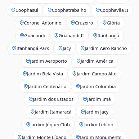
Coophasul
Coophatrabalho
Coophavila II
Coronel Antonino
Cruzeiro
Glória
Guanandi
Guanandi II
Itanhangá
Itanhangá Park
Jacy
Jardim Aero Rancho
Jardim Aeroporto
Jardim América
Jardim Bela Vista
Jardim Campo Alto
Jardim Centenário
Jardim Columbia
Jardim dos Estados
Jardim Imá
Jardim Itamaracá
Jardim Jacy
Jardim Jóquei Club
Jardim Leblon
Jardim Monte Líbano
Jardim Monumento