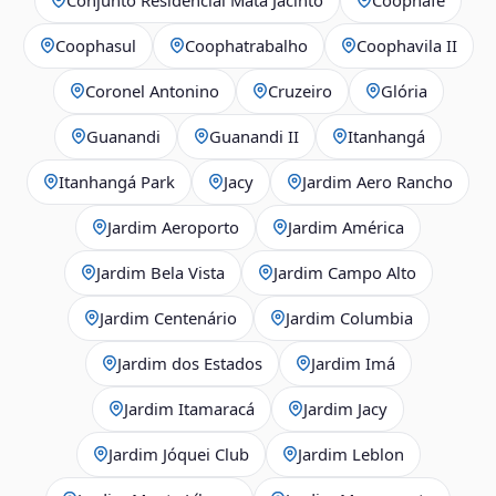
Coophasul
Coophatrabalho
Coophavila II
Coronel Antonino
Cruzeiro
Glória
Guanandi
Guanandi II
Itanhangá
Itanhangá Park
Jacy
Jardim Aero Rancho
Jardim Aeroporto
Jardim América
Jardim Bela Vista
Jardim Campo Alto
Jardim Centenário
Jardim Columbia
Jardim dos Estados
Jardim Imá
Jardim Itamaracá
Jardim Jacy
Jardim Jóquei Club
Jardim Leblon