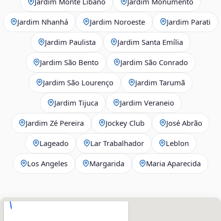
Jardim Monte Líbano
Jardim Monumento
Jardim Nhanhá
Jardim Noroeste
Jardim Parati
Jardim Paulista
Jardim Santa Emília
Jardim São Bento
Jardim São Conrado
Jardim São Lourenço
Jardim Tarumã
Jardim Tijuca
Jardim Veraneio
Jardim Zé Pereira
Jockey Club
José Abrão
Lageado
Lar Trabalhador
Leblon
Los Angeles
Margarida
Maria Aparecida