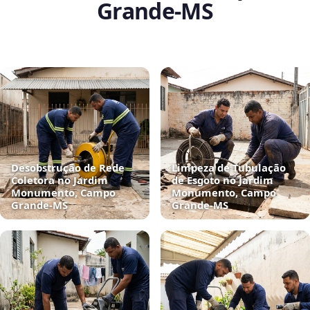
Grande‑MS
Desobstrução de Rede
Limpeza de Tubulação
Coletora no Jardim
de Esgoto no Jardim
Monumento, Campo
Monumento, Campo
Grande‑MS
Grande‑MS