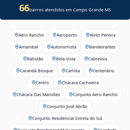
66
bairros atendidos em Campo Grande-MS
Aero Rancho
Aeroporto
Alves Pereira
Amambaí
Autonomista
Bandeirantes
Batistão
Bela Vista
Cabreúva
Carandá Bosque
Carlota
Centenário
Centro
Chácara Cachoeira
Chácara Das Mansões
Conjunto Aero Rancho
Conjunto José Abrão
Conjunto Residencial Estrela do Sul
Conjunto Residencial Mata Jacinto
Coophafe