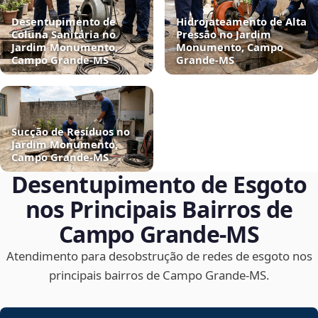
Desentupimento de
Hidrojateamento de Alta
Coluna Sanitária no
Pressão no Jardim
Jardim Monumento,
Monumento, Campo
Campo Grande‑MS
Grande‑MS
Sucção de Resíduos no
Jardim Monumento,
Campo Grande‑MS
Desentupimento de Esgoto
nos Principais Bairros de
Campo Grande‑MS
Atendimento para desobstrução de redes de esgoto nos
principais bairros de Campo Grande‑MS.