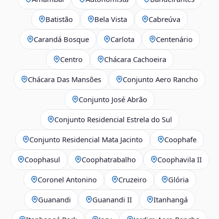
Batistão
Bela Vista
Cabreúva
Carandá Bosque
Carlota
Centenário
Centro
Chácara Cachoeira
Chácara Das Mansões
Conjunto Aero Rancho
Conjunto José Abrão
Conjunto Residencial Estrela do Sul
Conjunto Residencial Mata Jacinto
Coophafe
Coophasul
Coophatrabalho
Coophavila II
Coronel Antonino
Cruzeiro
Glória
Guanandi
Guanandi II
Itanhangá