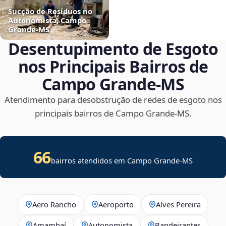
Sucção de Resíduos no
Autonomista, Campo
Grande‑MS
Desentupimento de Esgoto
nos Principais Bairros de
Campo Grande‑MS
Atendimento para desobstrução de redes de esgoto nos
principais bairros de Campo Grande‑MS.
66
bairros atendidos em Campo Grande-MS
Aero Rancho
Aeroporto
Alves Pereira
Amambaí
Autonomista
Bandeirantes