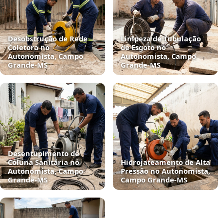
Desobstrução de Rede
Limpeza de Tubulação
Coletora no
de Esgoto no
Autonomista, Campo
Autonomista, Campo
Grande‑MS
Grande‑MS
Desentupimento de
Coluna Sanitária no
Hidrojateamento de Alta
Autonomista, Campo
Pressão no Autonomista,
Grande‑MS
Campo Grande‑MS