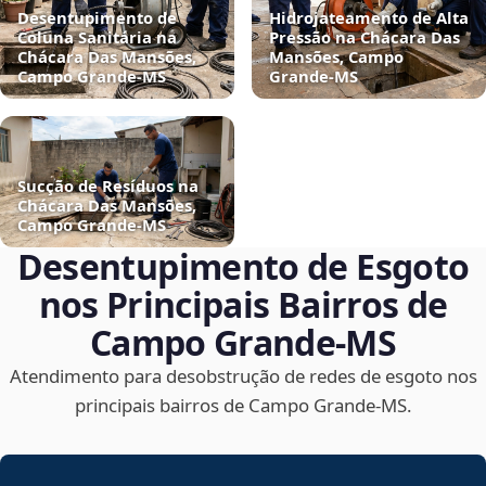
Desentupimento de
Hidrojateamento de Alta
Coluna Sanitária na
Pressão na Chácara Das
Chácara Das Mansões,
Mansões, Campo
Campo Grande‑MS
Grande‑MS
Sucção de Resíduos na
Chácara Das Mansões,
Campo Grande‑MS
Desentupimento de Esgoto
nos Principais Bairros de
Campo Grande‑MS
Atendimento para desobstrução de redes de esgoto nos
principais bairros de Campo Grande‑MS.