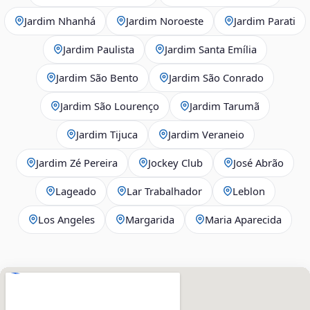
Jardim Nhanhá
Jardim Noroeste
Jardim Parati
Jardim Paulista
Jardim Santa Emília
Jardim São Bento
Jardim São Conrado
Jardim São Lourenço
Jardim Tarumã
Jardim Tijuca
Jardim Veraneio
Jardim Zé Pereira
Jockey Club
José Abrão
Lageado
Lar Trabalhador
Leblon
Los Angeles
Margarida
Maria Aparecida