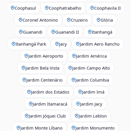
Coophasul
Coophatrabalho
Coophavila II
Coronel Antonino
Cruzeiro
Glória
Guanandi
Guanandi II
Itanhangá
Itanhangá Park
Jacy
Jardim Aero Rancho
Jardim Aeroporto
Jardim América
Jardim Bela Vista
Jardim Campo Alto
Jardim Centenário
Jardim Columbia
Jardim dos Estados
Jardim Imá
Jardim Itamaracá
Jardim Jacy
Jardim Jóquei Club
Jardim Leblon
Jardim Monte Líbano
Jardim Monumento