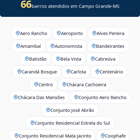
66
bairros atendidos em Campo Grande-MS
Aero Rancho
Aeroporto
Alves Pereira
Amambaí
Autonomista
Bandeirantes
Batistão
Bela Vista
Cabreúva
Carandá Bosque
Carlota
Centenário
Centro
Chácara Cachoeira
Chácara Das Mansões
Conjunto Aero Rancho
Conjunto José Abrão
Conjunto Residencial Estrela do Sul
Conjunto Residencial Mata Jacinto
Coophafe