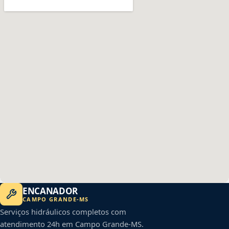
ENCANADOR
CAMPO GRANDE
-
MS
Serviços hidráulicos completos com
atendimento 24h em
Campo Grande
-
MS
.