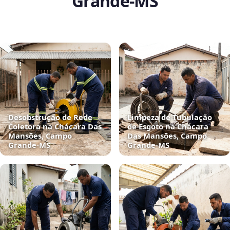
Grande‑MS
Desobstrução de Rede
Limpeza de Tubulação
Coletora na Chácara Das
de Esgoto na Chácara
Mansões, Campo
Das Mansões, Campo
Grande‑MS
Grande‑MS