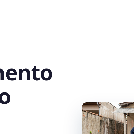
mento
o