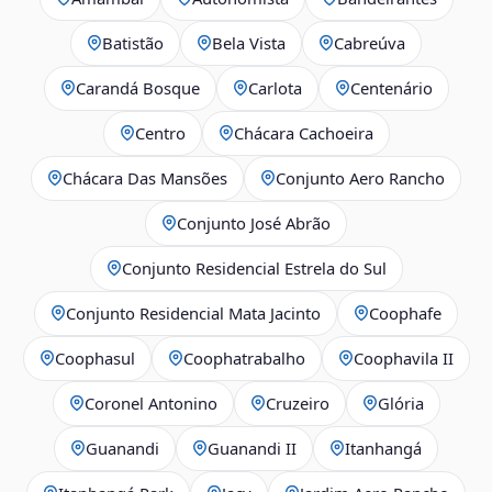
Batistão
Bela Vista
Cabreúva
Carandá Bosque
Carlota
Centenário
Centro
Chácara Cachoeira
Chácara Das Mansões
Conjunto Aero Rancho
Conjunto José Abrão
Conjunto Residencial Estrela do Sul
Conjunto Residencial Mata Jacinto
Coophafe
Coophasul
Coophatrabalho
Coophavila II
Coronel Antonino
Cruzeiro
Glória
Guanandi
Guanandi II
Itanhangá