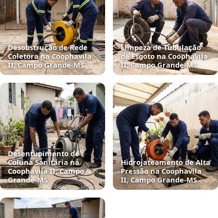
Desobstrução de Rede
Limpeza de Tubulação
Coletora na Coophavila
de Esgoto na Coophavila
II, Campo Grande‑MS
II, Campo Grande‑MS
Desentupimento de
Coluna Sanitária na
Hidrojateamento de Alta
Coophavila II, Campo
Pressão na Coophavila
Grande‑MS
II, Campo Grande‑MS