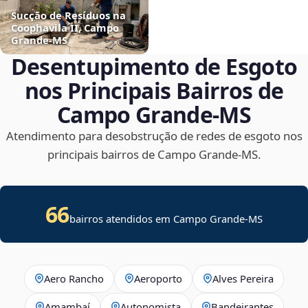
Sucção de Resíduos na
Coophavila II, Campo
Grande‑MS
Desentupimento de Esgoto
nos Principais Bairros de
Campo Grande‑MS
Atendimento para desobstrução de redes de esgoto nos
principais bairros de Campo Grande‑MS.
66
bairros atendidos em Campo Grande-MS
Aero Rancho
Aeroporto
Alves Pereira
Amambaí
Autonomista
Bandeirantes