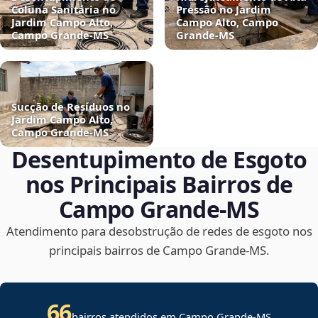
Coluna Sanitária no
Pressão no Jardim
Jardim Campo Alto,
Campo Alto, Campo
Campo Grande‑MS
Grande‑MS
Sucção de Resíduos no
Jardim Campo Alto,
Campo Grande‑MS
Desentupimento de Esgoto
nos Principais Bairros de
Campo Grande‑MS
Atendimento para desobstrução de redes de esgoto nos
principais bairros de Campo Grande‑MS.
66
bairros atendidos em Campo Grande-MS