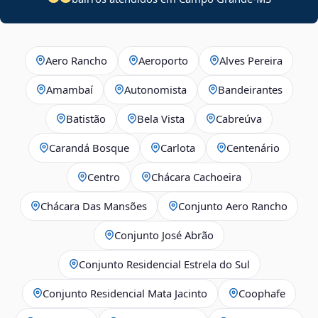
Aero Rancho
Aeroporto
Alves Pereira
Amambaí
Autonomista
Bandeirantes
Batistão
Bela Vista
Cabreúva
Carandá Bosque
Carlota
Centenário
Centro
Chácara Cachoeira
Chácara Das Mansões
Conjunto Aero Rancho
Conjunto José Abrão
Conjunto Residencial Estrela do Sul
Conjunto Residencial Mata Jacinto
Coophafe