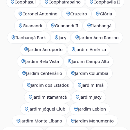
Coophasul
Coophatrabalho
Coophavila II
Coronel Antonino
Cruzeiro
Glória
Guanandi
Guanandi II
Itanhangá
Itanhangá Park
Jacy
Jardim Aero Rancho
Jardim Aeroporto
Jardim América
Jardim Bela Vista
Jardim Campo Alto
Jardim Centenário
Jardim Columbia
Jardim dos Estados
Jardim Imá
Jardim Itamaracá
Jardim Jacy
Jardim Jóquei Club
Jardim Leblon
Jardim Monte Líbano
Jardim Monumento