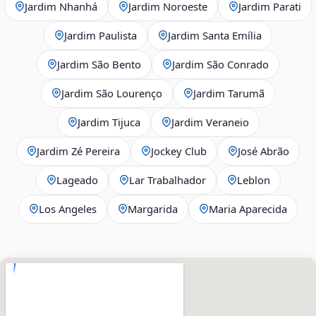
Jardim Nhanhá
Jardim Noroeste
Jardim Parati
Jardim Paulista
Jardim Santa Emília
Jardim São Bento
Jardim São Conrado
Jardim São Lourenço
Jardim Tarumã
Jardim Tijuca
Jardim Veraneio
Jardim Zé Pereira
Jockey Club
José Abrão
Lageado
Lar Trabalhador
Leblon
Los Angeles
Margarida
Maria Aparecida