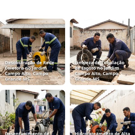
Desobstrução de Rede
Limpeza de Tubulação
Coletora no Jardim
de Esgoto no Jardim
Campo Alto, Campo
Campo Alto, Campo
Grande‑MS
Grande‑MS
Desentupimento de
Hidrojateamento de Alta