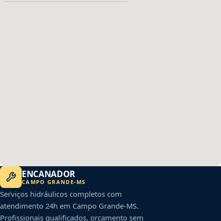
ENCANADOR
CAMPO GRANDE
-
MS
Serviços hidráulicos completos com
atendimento 24h em
Campo Grande
-
MS
.
Profissionais qualificados, orçamento sem