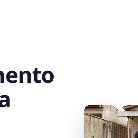
mento
a