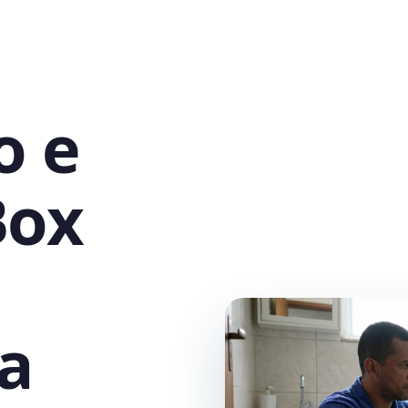
o e
Box
a