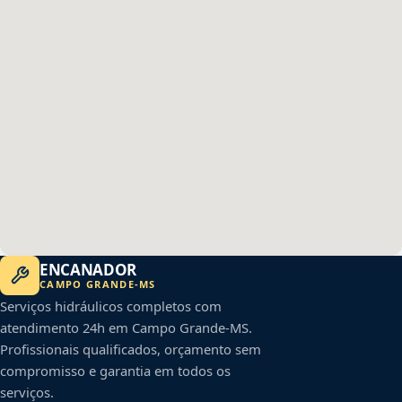
ENCANADOR
CAMPO GRANDE
-
MS
Serviços hidráulicos completos com
atendimento 24h em
Campo Grande
-
MS
.
Profissionais qualificados, orçamento sem
compromisso e garantia em todos os
serviços.