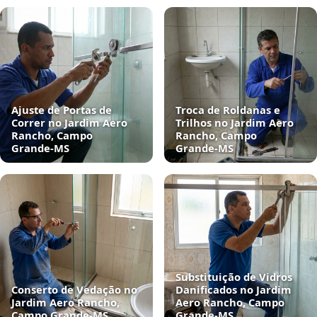
Ajuste de Portas de
Troca de Roldanas e
Correr no Jardim Aero
Trilhos no Jardim Aero
Rancho, Campo
Rancho, Campo
Grande‑MS
Grande‑MS
Substituição de Vidros
Conserto de Vedação no
Danificados no Jardim
Jardim Aero Rancho,
Aero Rancho, Campo
Campo Grande‑MS
Grande‑MS