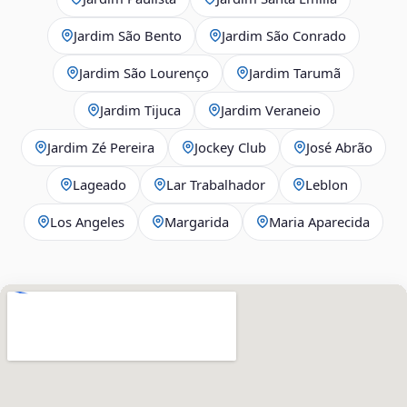
Jardim São Bento
Jardim São Conrado
Jardim São Lourenço
Jardim Tarumã
Jardim Tijuca
Jardim Veraneio
Jardim Zé Pereira
Jockey Club
José Abrão
Lageado
Lar Trabalhador
Leblon
Los Angeles
Margarida
Maria Aparecida