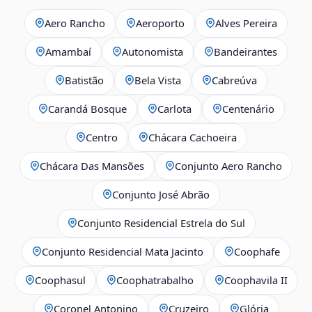
Aero Rancho
Aeroporto
Alves Pereira
Amambaí
Autonomista
Bandeirantes
Batistão
Bela Vista
Cabreúva
Carandá Bosque
Carlota
Centenário
Centro
Chácara Cachoeira
Chácara Das Mansões
Conjunto Aero Rancho
Conjunto José Abrão
Conjunto Residencial Estrela do Sul
Conjunto Residencial Mata Jacinto
Coophafe
Coophasul
Coophatrabalho
Coophavila II
Coronel Antonino
Cruzeiro
Glória