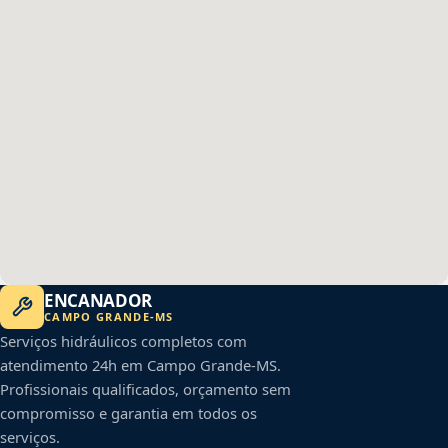
ENCANADOR
CAMPO GRANDE
-
MS
Serviços hidráulicos completos com
atendimento 24h em
Campo Grande
-
MS
.
Profissionais qualificados, orçamento sem
compromisso e garantia em todos os
serviços.