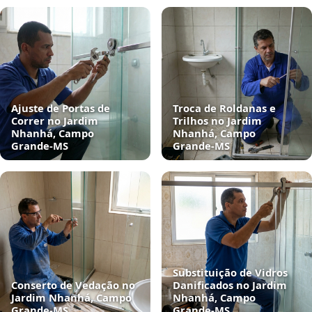
Ajuste de Portas de
Troca de Roldanas e
Correr no Jardim
Trilhos no Jardim
Nhanhá, Campo
Nhanhá, Campo
Grande‑MS
Grande‑MS
Substituição de Vidros
Conserto de Vedação no
Danificados no Jardim
Jardim Nhanhá, Campo
Nhanhá, Campo
Grande‑MS
Grande‑MS