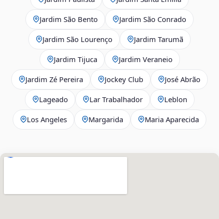
Jardim São Bento
Jardim São Conrado
Jardim São Lourenço
Jardim Tarumã
Jardim Tijuca
Jardim Veraneio
Jardim Zé Pereira
Jockey Club
José Abrão
Lageado
Lar Trabalhador
Leblon
Los Angeles
Margarida
Maria Aparecida