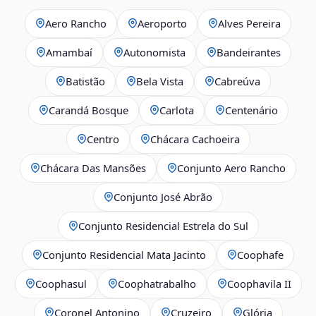
Aero Rancho
Aeroporto
Alves Pereira
Amambaí
Autonomista
Bandeirantes
Batistão
Bela Vista
Cabreúva
Carandá Bosque
Carlota
Centenário
Centro
Chácara Cachoeira
Chácara Das Mansões
Conjunto Aero Rancho
Conjunto José Abrão
Conjunto Residencial Estrela do Sul
Conjunto Residencial Mata Jacinto
Coophafe
Coophasul
Coophatrabalho
Coophavila II
Coronel Antonino
Cruzeiro
Glória