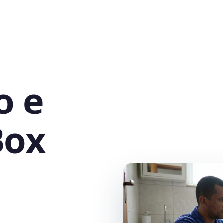
o e
Box