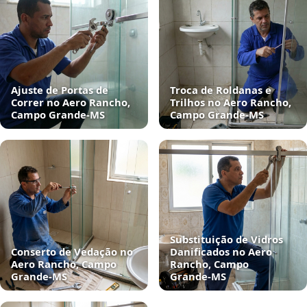
Ajuste de Portas de
Troca de Roldanas e
Correr no Aero Rancho,
Trilhos no Aero Rancho,
Campo Grande‑MS
Campo Grande‑MS
Substituição de Vidros
Conserto de Vedação no
Danificados no Aero
Aero Rancho, Campo
Rancho, Campo
Grande‑MS
Grande‑MS