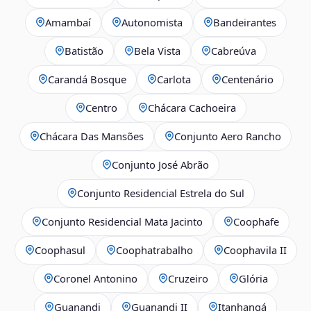
Amambaí
Autonomista
Bandeirantes
Batistão
Bela Vista
Cabreúva
Carandá Bosque
Carlota
Centenário
Centro
Chácara Cachoeira
Chácara Das Mansões
Conjunto Aero Rancho
Conjunto José Abrão
Conjunto Residencial Estrela do Sul
Conjunto Residencial Mata Jacinto
Coophafe
Coophasul
Coophatrabalho
Coophavila II
Coronel Antonino
Cruzeiro
Glória
Guanandi
Guanandi II
Itanhangá