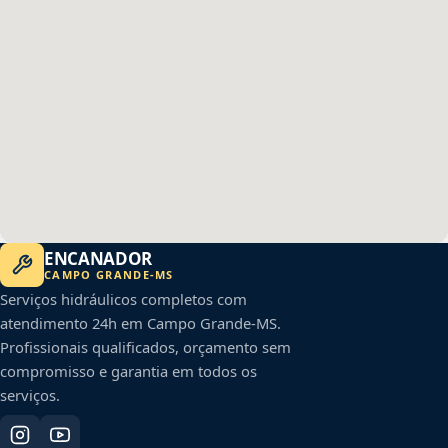
ENCANADOR
CAMPO GRANDE
-
MS
Serviços hidráulicos completos com
atendimento 24h em
Campo Grande
-
MS
.
Profissionais qualificados, orçamento sem
compromisso e garantia em todos os
serviços.