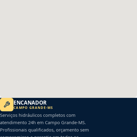
ENCANADOR
CAMPO GRANDE
-
MS
Serviços hidráulicos completos com
atendimento 24h em
Campo Grande
-
MS
.
Profissionais qualificados, orçamento sem
compromisso e garantia em todos os