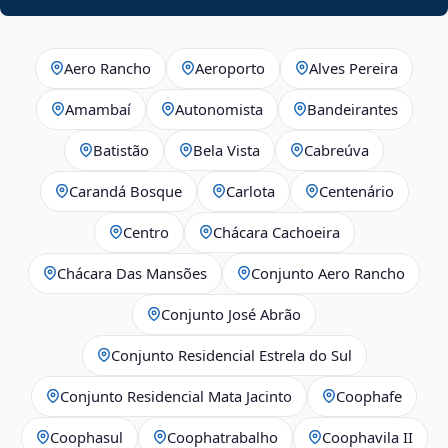
Aero Rancho
Aeroporto
Alves Pereira
Amambaí
Autonomista
Bandeirantes
Batistão
Bela Vista
Cabreúva
Carandá Bosque
Carlota
Centenário
Centro
Chácara Cachoeira
Chácara Das Mansões
Conjunto Aero Rancho
Conjunto José Abrão
Conjunto Residencial Estrela do Sul
Conjunto Residencial Mata Jacinto
Coophafe
Coophasul
Coophatrabalho
Coophavila II