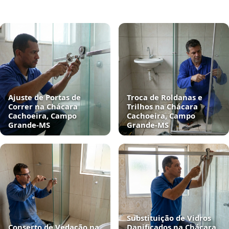
Ajuste de Portas de
Troca de Roldanas e
Correr na Chácara
Trilhos na Chácara
Cachoeira, Campo
Cachoeira, Campo
Grande‑MS
Grande‑MS
Substituição de Vidros
Conserto de Vedação na
Danificados na Chácara