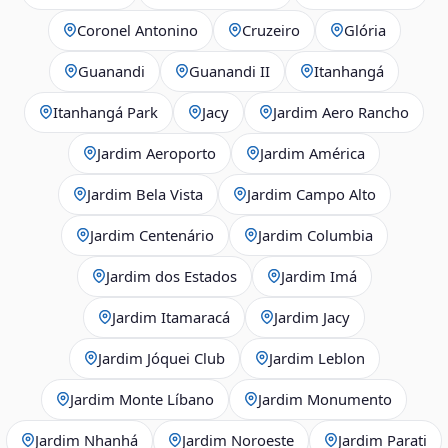
Coronel Antonino
Cruzeiro
Glória
Guanandi
Guanandi II
Itanhangá
Itanhangá Park
Jacy
Jardim Aero Rancho
Jardim Aeroporto
Jardim América
Jardim Bela Vista
Jardim Campo Alto
Jardim Centenário
Jardim Columbia
Jardim dos Estados
Jardim Imá
Jardim Itamaracá
Jardim Jacy
Jardim Jóquei Club
Jardim Leblon
Jardim Monte Líbano
Jardim Monumento
Jardim Nhanhá
Jardim Noroeste
Jardim Parati