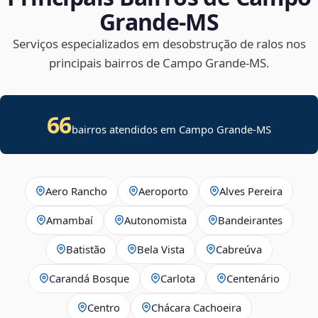
Grande‑MS
Serviços especializados em desobstrução de ralos nos
principais bairros de Campo Grande‑MS.
66
bairros atendidos em Campo Grande-MS
Aero Rancho
Aeroporto
Alves Pereira
Amambaí
Autonomista
Bandeirantes
Batistão
Bela Vista
Cabreúva
Carandá Bosque
Carlota
Centenário
Centro
Chácara Cachoeira