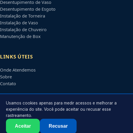
Desentupimento de Vaso
Desentupimento de Esgoto
Instalação de Torneira
Instalação de Vaso
Instalação de Chuveiro
Manutenção de Box
LINKS ÚTEIS
Onde Atendemos
Sobre
Contato
CONTATO
Usamos cookies apenas para medir acessos e melhorar a
experiência do site. Você pode aceitar ou recusar esse
rastreamento.
Atendimento em
Campo Grande
-
MS
e regiões parceiras
contato@encanadoremcampogrande.com.br
Aceitar
Recusar
©
2026
Encanador em
Campo Grande
-
MS
. Todos os direitos reservados.