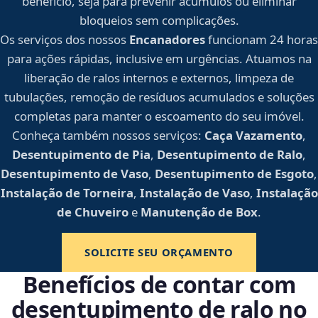
benefício, seja para prevenir acúmulos ou eliminar
bloqueios sem complicações.
Os serviços dos nossos
Encanadores
funcionam 24 horas
para ações rápidas, inclusive em urgências. Atuamos na
liberação de ralos internos e externos, limpeza de
tubulações, remoção de resíduos acumulados e soluções
completas para manter o escoamento do seu imóvel.
Conheça também nossos serviços:
Caça Vazamento
,
Desentupimento de Pia
,
Desentupimento de Ralo
,
Desentupimento de Vaso
,
Desentupimento de Esgoto
,
Instalação de Torneira
,
Instalação de Vaso
,
Instalação
de Chuveiro
e
Manutenção de Box
.
SOLICITE SEU ORÇAMENTO
Benefícios de contar com
desentupimento de ralo no