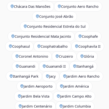
Chácara Das Mansões
Conjunto Aero Rancho
Conjunto José Abrão
Conjunto Residencial Estrela do Sul
Conjunto Residencial Mata Jacinto
Coophafe
Coophasul
Coophatrabalho
Coophavila II
Coronel Antonino
Cruzeiro
Glória
Guanandi
Guanandi II
Itanhangá
Itanhangá Park
Jacy
Jardim Aero Rancho
Jardim Aeroporto
Jardim América
Jardim Bela Vista
Jardim Campo Alto
Jardim Centenário
Jardim Columbia