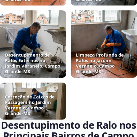
Desentupimento de
Limpeza Profunda de
Ralos Externos no
Ralos no Jardim
Jardim Veraneio, Campo
Veraneio, Campo
Grande‑MS
Grande‑MS
Correção de Caixas de
Passagem no Jardim
Veraneio, Campo
Grande‑MS
Desentupimento de Ralo nos
Principais Bairros de Campo