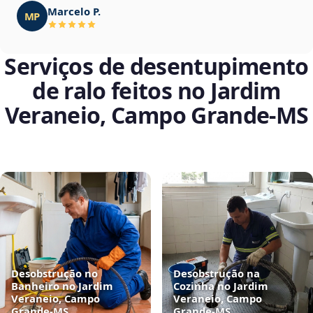
Marcelo P.
MP
Serviços de desentupimento
de ralo feitos no Jardim
Veraneio, Campo Grande‑MS
Desobstrução no
Desobstrução na
Banheiro no Jardim
Cozinha no Jardim
Veraneio, Campo
Veraneio, Campo
Grande‑MS
Grande‑MS