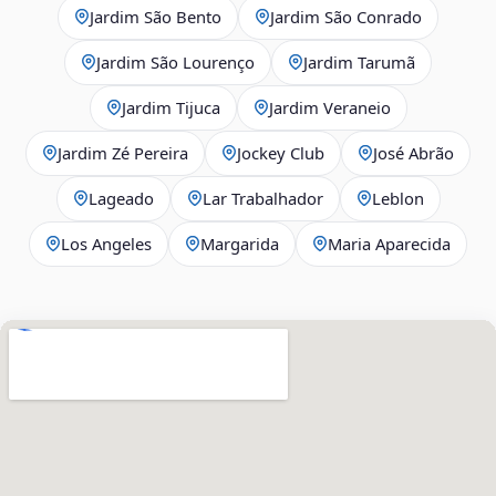
Jardim São Bento
Jardim São Conrado
Jardim São Lourenço
Jardim Tarumã
Jardim Tijuca
Jardim Veraneio
Jardim Zé Pereira
Jockey Club
José Abrão
Lageado
Lar Trabalhador
Leblon
Los Angeles
Margarida
Maria Aparecida