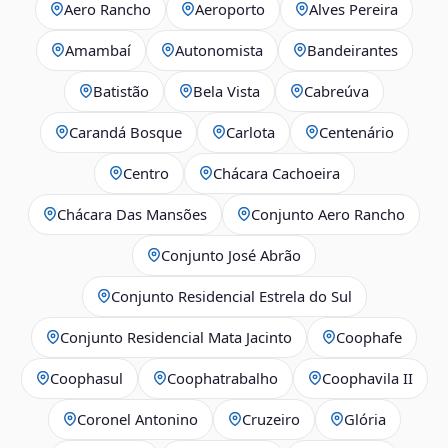
Aero Rancho
Aeroporto
Alves Pereira
Amambaí
Autonomista
Bandeirantes
Batistão
Bela Vista
Cabreúva
Carandá Bosque
Carlota
Centenário
Centro
Chácara Cachoeira
Chácara Das Mansões
Conjunto Aero Rancho
Conjunto José Abrão
Conjunto Residencial Estrela do Sul
Conjunto Residencial Mata Jacinto
Coophafe
Coophasul
Coophatrabalho
Coophavila II
Coronel Antonino
Cruzeiro
Glória