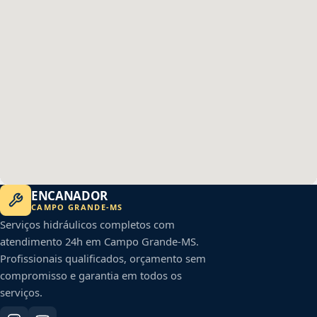
ENCANADOR
CAMPO GRANDE
-
MS
Serviços hidráulicos completos com
atendimento 24h em
Campo Grande
-
MS
.
Profissionais qualificados, orçamento sem
compromisso e garantia em todos os
serviços.