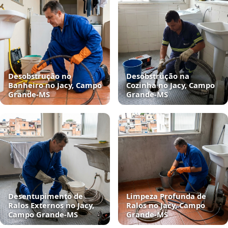
Desobstrução no
Desobstrução na
Banheiro no Jacy, Campo
Cozinha no Jacy, Campo
Grande‑MS
Grande‑MS
Desentupimento de
Limpeza Profunda de
Ralos Externos no Jacy,
Ralos no Jacy, Campo
Campo Grande‑MS
Grande‑MS