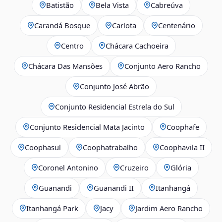
Batistão
Bela Vista
Cabreúva
Carandá Bosque
Carlota
Centenário
Centro
Chácara Cachoeira
Chácara Das Mansões
Conjunto Aero Rancho
Conjunto José Abrão
Conjunto Residencial Estrela do Sul
Conjunto Residencial Mata Jacinto
Coophafe
Coophasul
Coophatrabalho
Coophavila II
Coronel Antonino
Cruzeiro
Glória
Guanandi
Guanandi II
Itanhangá
Itanhangá Park
Jacy
Jardim Aero Rancho