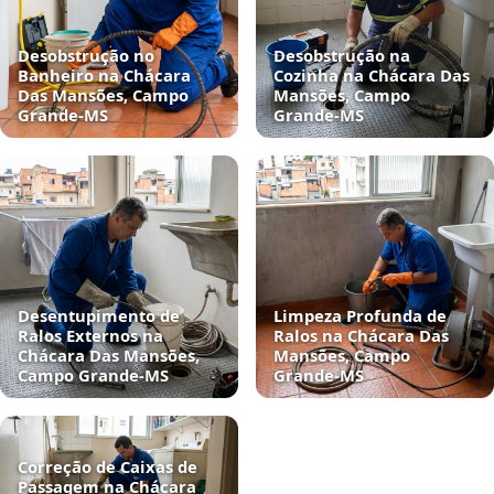
Desobstrução no
Desobstrução na
Banheiro na Chácara
Cozinha na Chácara Das
Das Mansões, Campo
Mansões, Campo
Grande‑MS
Grande‑MS
Desentupimento de
Limpeza Profunda de
Ralos Externos na
Ralos na Chácara Das
Chácara Das Mansões,
Mansões, Campo
Campo Grande‑MS
Grande‑MS
Correção de Caixas de
Passagem na Chácara