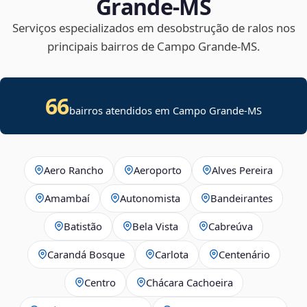
Grande‑MS
Serviços especializados em desobstrução de ralos nos
principais bairros de Campo Grande‑MS.
66
bairros atendidos em Campo Grande-MS
Aero Rancho
Aeroporto
Alves Pereira
Amambaí
Autonomista
Bandeirantes
Batistão
Bela Vista
Cabreúva
Carandá Bosque
Carlota
Centenário
Centro
Chácara Cachoeira