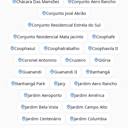
Chácara Das Mansões
Conjunto Aero Rancho
Conjunto José Abrão
Conjunto Residencial Estrela do Sul
Conjunto Residencial Mata Jacinto
Coophafe
Coophasul
Coophatrabalho
Coophavila II
Coronel Antonino
Cruzeiro
Glória
Guanandi
Guanandi II
Itanhangá
Itanhangá Park
Jacy
Jardim Aero Rancho
Jardim Aeroporto
Jardim América
Jardim Bela Vista
Jardim Campo Alto
Jardim Centenário
Jardim Columbia