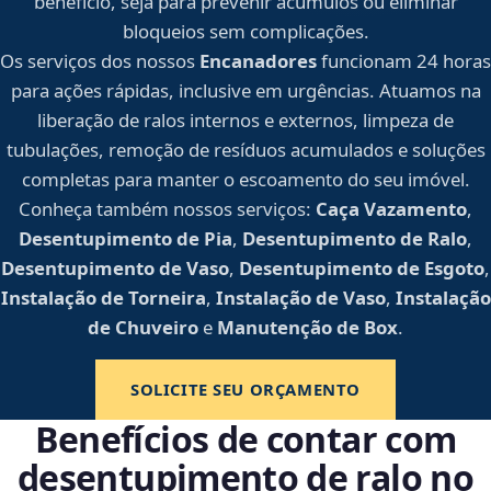
benefício, seja para prevenir acúmulos ou eliminar
bloqueios sem complicações.
Os serviços dos nossos
Encanadores
funcionam 24 horas
para ações rápidas, inclusive em urgências. Atuamos na
liberação de ralos internos e externos, limpeza de
tubulações, remoção de resíduos acumulados e soluções
completas para manter o escoamento do seu imóvel.
Conheça também nossos serviços:
Caça Vazamento
,
Desentupimento de Pia
,
Desentupimento de Ralo
,
Desentupimento de Vaso
,
Desentupimento de Esgoto
,
Instalação de Torneira
,
Instalação de Vaso
,
Instalação
de Chuveiro
e
Manutenção de Box
.
SOLICITE SEU ORÇAMENTO
Benefícios de contar com
desentupimento de ralo no