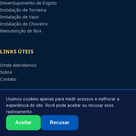
Desentupimento de Esgoto
Instalação de Torneira
Instalação de Vaso
Instalação de Chuveiro
Manutenção de Box
LINKS ÚTEIS
Onde Atendemos
Sobre
Contato
CONTATO
Usamos cookies apenas para medir acessos e melhorar a
experiência do site. Você pode aceitar ou recusar esse
rastreamento.
Atendimento em
Campo Grande
-
MS
e regiões parceiras
contato@encanadoremcampogrande.com.br
Aceitar
Recusar
©
2026
Encanador em
Campo Grande
-
MS
. Todos os direitos reservados.
Política de Privacidade
·
Termos de Uso
·
Sitemap