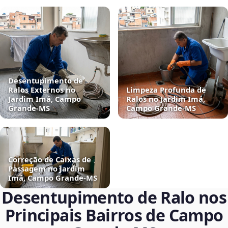
Desentupimento de
Ralos Externos no
Limpeza Profunda de
Jardim Imá, Campo
Ralos no Jardim Imá,
Grande‑MS
Campo Grande‑MS
Correção de Caixas de
Passagem no Jardim
Imá, Campo Grande‑MS
Desentupimento de Ralo nos
Principais Bairros de Campo