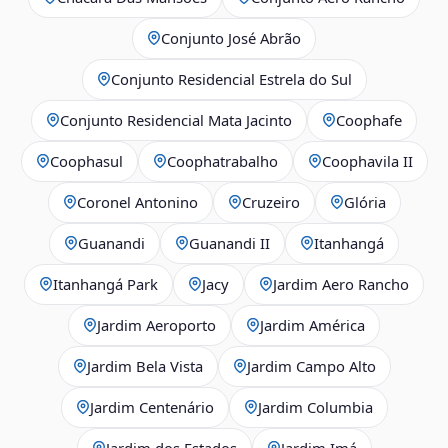
Conjunto José Abrão
Conjunto Residencial Estrela do Sul
Conjunto Residencial Mata Jacinto
Coophafe
Coophasul
Coophatrabalho
Coophavila II
Coronel Antonino
Cruzeiro
Glória
Guanandi
Guanandi II
Itanhangá
Itanhangá Park
Jacy
Jardim Aero Rancho
Jardim Aeroporto
Jardim América
Jardim Bela Vista
Jardim Campo Alto
Jardim Centenário
Jardim Columbia
Jardim dos Estados
Jardim Imá