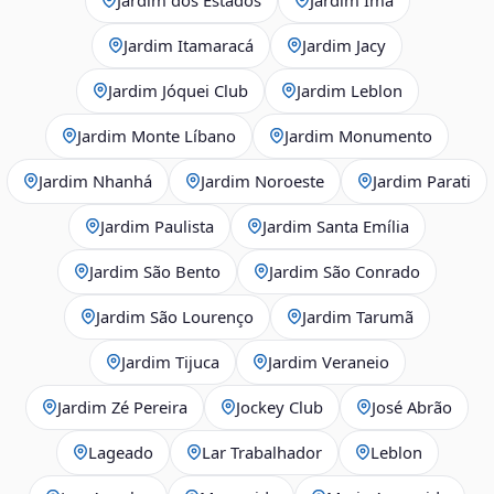
Jardim Itamaracá
Jardim Jacy
Jardim Jóquei Club
Jardim Leblon
Jardim Monte Líbano
Jardim Monumento
Jardim Nhanhá
Jardim Noroeste
Jardim Parati
Jardim Paulista
Jardim Santa Emília
Jardim São Bento
Jardim São Conrado
Jardim São Lourenço
Jardim Tarumã
Jardim Tijuca
Jardim Veraneio
Jardim Zé Pereira
Jockey Club
José Abrão
Lageado
Lar Trabalhador
Leblon