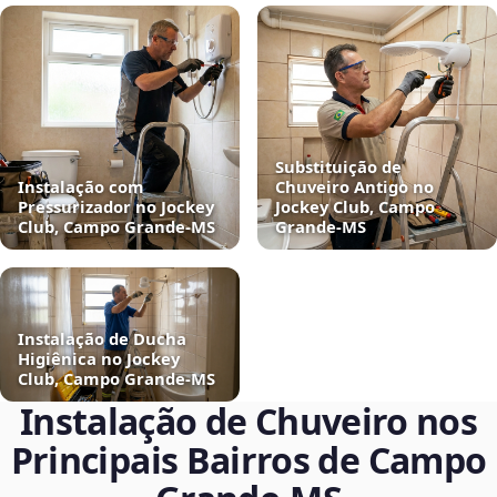
Substituição de
Instalação com
Chuveiro Antigo no
Pressurizador no Jockey
Jockey Club, Campo
Club, Campo Grande‑MS
Grande‑MS
Instalação de Ducha
Higiênica no Jockey
Club, Campo Grande‑MS
Instalação de Chuveiro nos
Principais Bairros de Campo