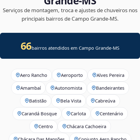
Grande‑MS
Serviços de montagem, troca e ajustes de chuveiros nos
principais bairros de Campo Grande‑MS.
66
bairros atendidos em Campo Grande-MS
Aero Rancho
Aeroporto
Alves Pereira
Amambaí
Autonomista
Bandeirantes
Batistão
Bela Vista
Cabreúva
Carandá Bosque
Carlota
Centenário
Centro
Chácara Cachoeira
Chácara Das Mansões
Conjunto Aero Rancho