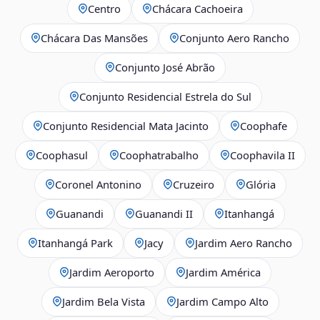
Centro
Chácara Cachoeira
Chácara Das Mansões
Conjunto Aero Rancho
Conjunto José Abrão
Conjunto Residencial Estrela do Sul
Conjunto Residencial Mata Jacinto
Coophafe
Coophasul
Coophatrabalho
Coophavila II
Coronel Antonino
Cruzeiro
Glória
Guanandi
Guanandi II
Itanhangá
Itanhangá Park
Jacy
Jardim Aero Rancho
Jardim Aeroporto
Jardim América
Jardim Bela Vista
Jardim Campo Alto