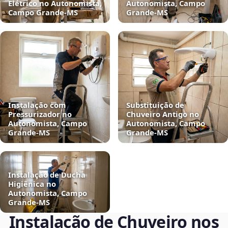
Elétrico no Autonomista,
Autonomista, Campo
Campo Grande‑MS
Grande‑MS
Instalação com
Substituição de
Pressurizador no
Chuveiro Antigo no
Autonomista, Campo
Autonomista, Campo
Grande‑MS
Grande‑MS
Instalação de Ducha
Higiênica no
Autonomista, Campo
Grande‑MS
Instalação de Chuveiro nos