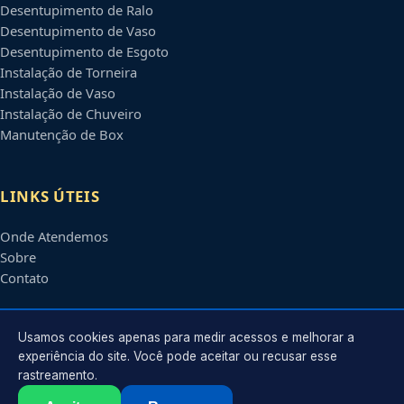
Desentupimento de Ralo
Desentupimento de Vaso
Desentupimento de Esgoto
Instalação de Torneira
Instalação de Vaso
Instalação de Chuveiro
Manutenção de Box
LINKS ÚTEIS
Onde Atendemos
Sobre
Contato
CONTATO
Usamos cookies apenas para medir acessos e melhorar a
experiência do site. Você pode aceitar ou recusar esse
rastreamento.
Atendimento em
Campo Grande
-
MS
e regiões parceiras
contato@encanadoremcampogrande.com.br