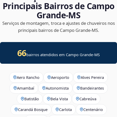
Principais Bairros de Campo
Grande‑MS
Serviços de montagem, troca e ajustes de chuveiros nos
principais bairros de Campo Grande‑MS.
66
bairros atendidos em Campo Grande-MS
Aero Rancho
Aeroporto
Alves Pereira
Amambaí
Autonomista
Bandeirantes
Batistão
Bela Vista
Cabreúva
Carandá Bosque
Carlota
Centenário