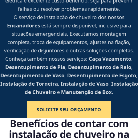
elétrica e excelente custo-benefício, seja para prevenir
falhas ou resolver problemas rapidamente.
O serviço de instalação de chuveiro dos nossos
Encanadores
está sempre disponível, inclusive para
situações emergenciais. Executamos montagem
completa, troca de equipamentos, ajustes na fiação,
verificação de disjuntores e outras soluções completas.
Conheça também nossos serviços:
Caça Vazamento
,
Desentupimento de Pia
,
Desentupimento de Ralo
,
Desentupimento de Vaso
,
Desentupimento de Esgoto
,
Instalação de Torneira
,
Instalação de Vaso
,
Instalação
de Chuveiro
e
Manutenção de Box
.
SOLICITE SEU ORÇAMENTO
Benefícios de contar com
instalação de chuveiro na