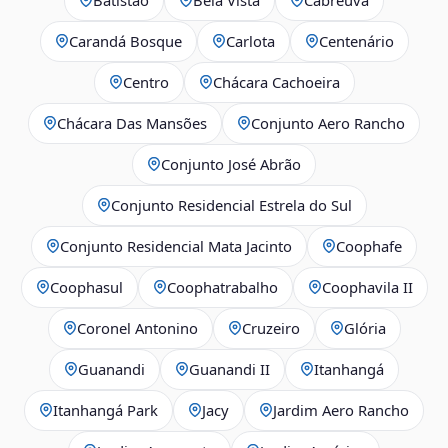
Carandá Bosque
Carlota
Centenário
Centro
Chácara Cachoeira
Chácara Das Mansões
Conjunto Aero Rancho
Conjunto José Abrão
Conjunto Residencial Estrela do Sul
Conjunto Residencial Mata Jacinto
Coophafe
Coophasul
Coophatrabalho
Coophavila II
Coronel Antonino
Cruzeiro
Glória
Guanandi
Guanandi II
Itanhangá
Itanhangá Park
Jacy
Jardim Aero Rancho