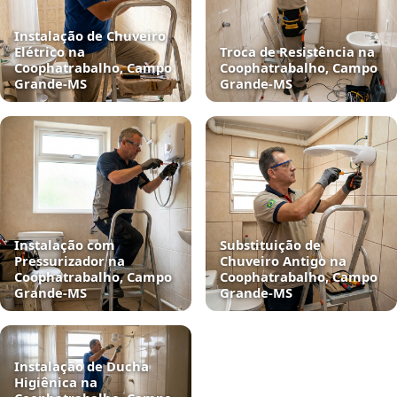
Instalação de Chuveiro
Elétrico na
Troca de Resistência na
Coophatrabalho, Campo
Coophatrabalho, Campo
Grande‑MS
Grande‑MS
Instalação com
Substituição de
Pressurizador na
Chuveiro Antigo na
Coophatrabalho, Campo
Coophatrabalho, Campo
Grande‑MS
Grande‑MS
Instalação de Ducha
Higiênica na