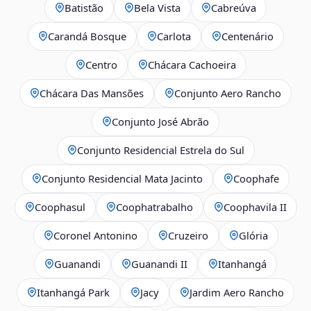
Batistão
Bela Vista
Cabreúva
Carandá Bosque
Carlota
Centenário
Centro
Chácara Cachoeira
Chácara Das Mansões
Conjunto Aero Rancho
Conjunto José Abrão
Conjunto Residencial Estrela do Sul
Conjunto Residencial Mata Jacinto
Coophafe
Coophasul
Coophatrabalho
Coophavila II
Coronel Antonino
Cruzeiro
Glória
Guanandi
Guanandi II
Itanhangá
Itanhangá Park
Jacy
Jardim Aero Rancho