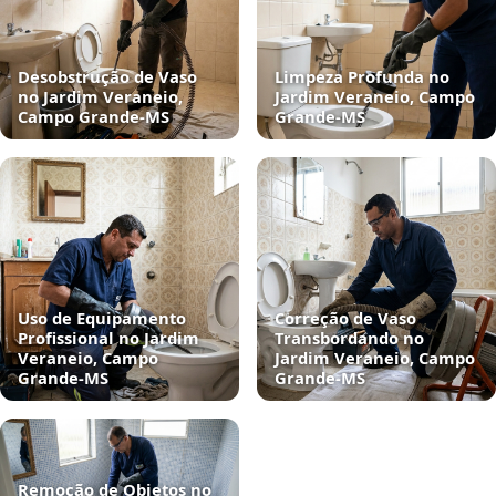
Desobstrução de Vaso
Limpeza Profunda no
no Jardim Veraneio,
Jardim Veraneio, Campo
Campo Grande‑MS
Grande‑MS
Uso de Equipamento
Correção de Vaso
Profissional no Jardim
Transbordando no
Veraneio, Campo
Jardim Veraneio, Campo
Grande‑MS
Grande‑MS
Remoção de Objetos no