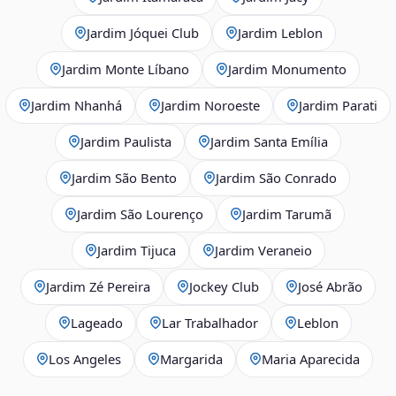
Jardim Jóquei Club
Jardim Leblon
Jardim Monte Líbano
Jardim Monumento
Jardim Nhanhá
Jardim Noroeste
Jardim Parati
Jardim Paulista
Jardim Santa Emília
Jardim São Bento
Jardim São Conrado
Jardim São Lourenço
Jardim Tarumã
Jardim Tijuca
Jardim Veraneio
Jardim Zé Pereira
Jockey Club
José Abrão
Lageado
Lar Trabalhador
Leblon
Los Angeles
Margarida
Maria Aparecida