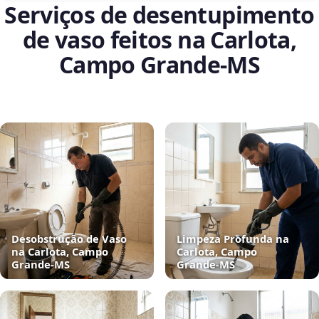
Serviços de desentupimento
de vaso feitos na Carlota,
Campo Grande‑MS
Desobstrução de Vaso
Limpeza Profunda na
na Carlota, Campo
Carlota, Campo
Grande‑MS
Grande‑MS