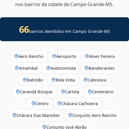
nos bairros da cidade de Campo Grande‑MS.
66
bairros atendidos em Campo Grande-MS
Aero Rancho
Aeroporto
Alves Pereira
Amambaí
Autonomista
Bandeirantes
Batistão
Bela Vista
Cabreúva
Carandá Bosque
Carlota
Centenário
Centro
Chácara Cachoeira
Chácara Das Mansões
Conjunto Aero Rancho
Conjunto José Abrão