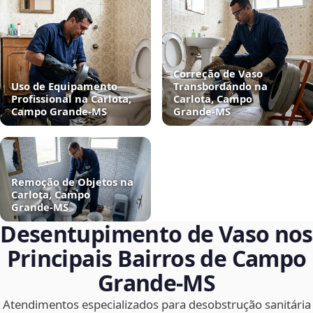
Correção de Vaso
Uso de Equipamento
Transbordando na
Profissional na Carlota,
Carlota, Campo
Campo Grande‑MS
Grande‑MS
Remoção de Objetos na
Carlota, Campo
Grande‑MS
Desentupimento de Vaso nos
Principais Bairros de Campo
Grande‑MS
Atendimentos especializados para desobstrução sanitária