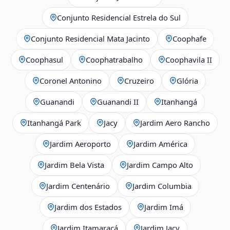
Conjunto Residencial Estrela do Sul
Conjunto Residencial Mata Jacinto
Coophafe
Coophasul
Coophatrabalho
Coophavila II
Coronel Antonino
Cruzeiro
Glória
Guanandi
Guanandi II
Itanhangá
Itanhangá Park
Jacy
Jardim Aero Rancho
Jardim Aeroporto
Jardim América
Jardim Bela Vista
Jardim Campo Alto
Jardim Centenário
Jardim Columbia
Jardim dos Estados
Jardim Imá
Jardim Itamaracá
Jardim Jacy