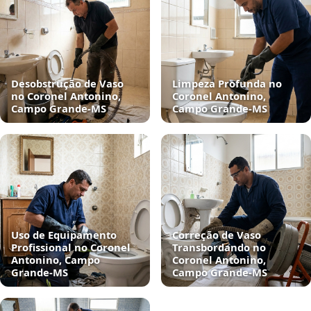
Desobstrução de Vaso
Limpeza Profunda no
no Coronel Antonino,
Coronel Antonino,
Campo Grande‑MS
Campo Grande‑MS
Uso de Equipamento
Correção de Vaso
Profissional no Coronel
Transbordando no
Antonino, Campo
Coronel Antonino,
Grande‑MS
Campo Grande‑MS