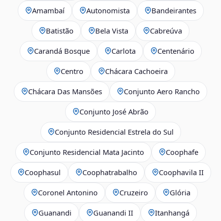
Amambaí
Autonomista
Bandeirantes
Batistão
Bela Vista
Cabreúva
Carandá Bosque
Carlota
Centenário
Centro
Chácara Cachoeira
Chácara Das Mansões
Conjunto Aero Rancho
Conjunto José Abrão
Conjunto Residencial Estrela do Sul
Conjunto Residencial Mata Jacinto
Coophafe
Coophasul
Coophatrabalho
Coophavila II
Coronel Antonino
Cruzeiro
Glória
Guanandi
Guanandi II
Itanhangá