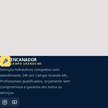
ENCANADOR
CAMPO GRANDE
-
MS
Serviços hidráulicos completos com
atendimento 24h em
Campo Grande
-
MS
.
Profissionais qualificados, orçamento sem
compromisso e garantia em todos os
serviços.