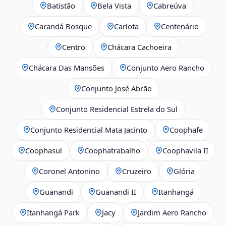
Batistão
Bela Vista
Cabreúva
Carandá Bosque
Carlota
Centenário
Centro
Chácara Cachoeira
Chácara Das Mansões
Conjunto Aero Rancho
Conjunto José Abrão
Conjunto Residencial Estrela do Sul
Conjunto Residencial Mata Jacinto
Coophafe
Coophasul
Coophatrabalho
Coophavila II
Coronel Antonino
Cruzeiro
Glória
Guanandi
Guanandi II
Itanhangá
Itanhangá Park
Jacy
Jardim Aero Rancho