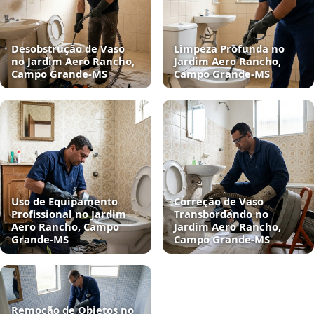
Desobstrução de Vaso
Limpeza Profunda no
no Jardim Aero Rancho,
Jardim Aero Rancho,
Campo Grande‑MS
Campo Grande‑MS
Uso de Equipamento
Correção de Vaso
Profissional no Jardim
Transbordando no
Aero Rancho, Campo
Jardim Aero Rancho,
Grande‑MS
Campo Grande‑MS
Remoção de Objetos no