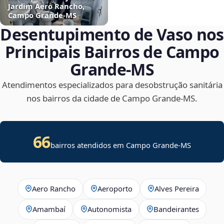
Jardim Aero Rancho,
Campo Grande‑MS
Desentupimento de Vaso nos
Principais Bairros de Campo
Grande‑MS
Atendimentos especializados para desobstrução sanitária
nos bairros da cidade de Campo Grande‑MS.
66
bairros atendidos em Campo Grande-MS
Aero Rancho
Aeroporto
Alves Pereira
Amambaí
Autonomista
Bandeirantes