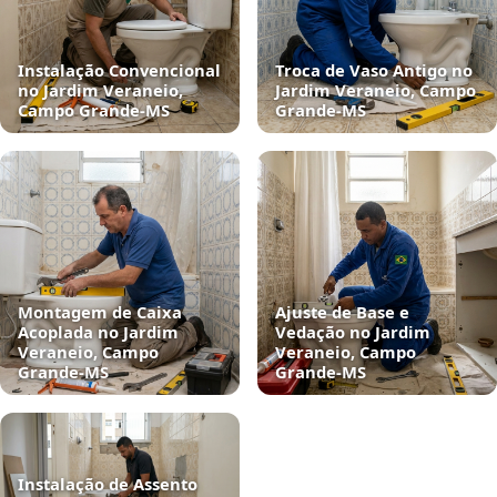
Instalação Convencional
Troca de Vaso Antigo no
no Jardim Veraneio,
Jardim Veraneio, Campo
Campo Grande‑MS
Grande‑MS
Montagem de Caixa
Ajuste de Base e
Acoplada no Jardim
Vedação no Jardim
Veraneio, Campo
Veraneio, Campo
Grande‑MS
Grande‑MS
Instalação de Assento