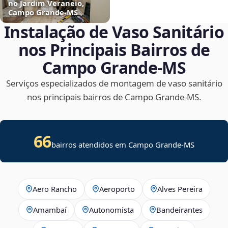
no Jardim Veraneio,
Campo Grande‑MS
Instalação de Vaso Sanitário
nos Principais Bairros de
Campo Grande‑MS
Serviços especializados de montagem de vaso sanitário
nos principais bairros de Campo Grande‑MS.
66
bairros atendidos em Campo Grande-MS
Aero Rancho
Aeroporto
Alves Pereira
Amambaí
Autonomista
Bandeirantes