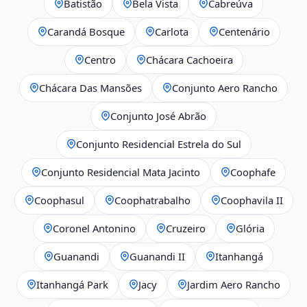
Batistão
Bela Vista
Cabreúva
Carandá Bosque
Carlota
Centenário
Centro
Chácara Cachoeira
Chácara Das Mansões
Conjunto Aero Rancho
Conjunto José Abrão
Conjunto Residencial Estrela do Sul
Conjunto Residencial Mata Jacinto
Coophafe
Coophasul
Coophatrabalho
Coophavila II
Coronel Antonino
Cruzeiro
Glória
Guanandi
Guanandi II
Itanhangá
Itanhangá Park
Jacy
Jardim Aero Rancho