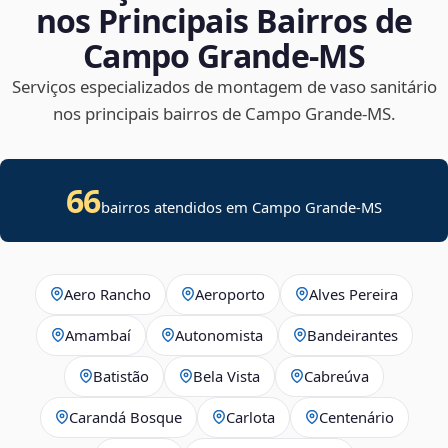
nos Principais Bairros de
Campo Grande‑MS
Serviços especializados de montagem de vaso sanitário
nos principais bairros de Campo Grande‑MS.
66
bairros atendidos em Campo Grande-MS
Aero Rancho
Aeroporto
Alves Pereira
Amambaí
Autonomista
Bandeirantes
Batistão
Bela Vista
Cabreúva
Carandá Bosque
Carlota
Centenário