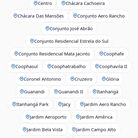
Centro
Chácara Cachoeira
Chácara Das Mansões
Conjunto Aero Rancho
Conjunto José Abrão
Conjunto Residencial Estrela do Sul
Conjunto Residencial Mata Jacinto
Coophafe
Coophasul
Coophatrabalho
Coophavila II
Coronel Antonino
Cruzeiro
Glória
Guanandi
Guanandi II
Itanhangá
Itanhangá Park
Jacy
Jardim Aero Rancho
Jardim Aeroporto
Jardim América
Jardim Bela Vista
Jardim Campo Alto