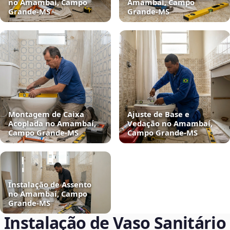
no Amambaí, Campo
Amambaí, Campo
Grande‑MS
Grande‑MS
Montagem de Caixa
Ajuste de Base e
Acoplada no Amambaí,
Vedação no Amambaí,
Campo Grande‑MS
Campo Grande‑MS
Instalação de Assento
no Amambaí, Campo
Grande‑MS
Instalação de Vaso Sanitário