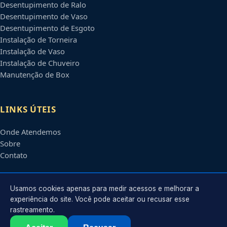
Desentupimento de Ralo
Desentupimento de Vaso
Desentupimento de Esgoto
Instalação de Torneira
Instalação de Vaso
Instalação de Chuveiro
Manutenção de Box
LINKS ÚTEIS
Onde Atendemos
Sobre
Contato
CONTATO
Usamos cookies apenas para medir acessos e melhorar a
experiência do site. Você pode aceitar ou recusar esse
rastreamento.
Atendimento em
Campo Grande
-
MS
e regiões parceiras
contato@encanadoremcampogrande.com.br